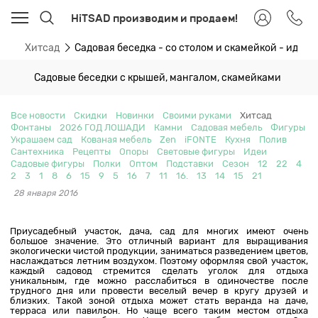
HiTSAD производим и продаем!
ти
Хитсад
Садовая беседка - со столом и скамейкой - идеал
Садовые беседки с крышей, мангалом, скамейками
Все новости
Скидки
Новинки
Своими руками
Хитсад
Фонтаны
2026 ГОД ЛОШАДИ
Камни
Садовая мебель
Фигуры
Украшаем сад
Кованая мебель
Zen
iFONTE
Кухня
Полив
Сантехника
Рецепты
Опоры
Световые фигуры
Идеи
Садовые фигуры
Полки
Оптом
Подставки
Сезон
12
22
4
2
3
1
8
6
15
9
5
16
7
11
16.
13
14
15
21
28 января 2016
Приусадебный участок, дача, сад для многих имеют очень
большое значение. Это отличный вариант для выращивания
экологически чистой продукции, заниматься разведением цветов,
наслаждаться летним воздухом. Поэтому оформляя свой участок,
каждый садовод стремится сделать уголок для отдыха
уникальным, где можно расслабиться в одиночестве после
трудного дня или провести веселый вечер в кругу друзей и
близких. Такой зоной отдыха может стать веранда на даче,
терраса или павильон. Но чаще всего таким местом отдыха