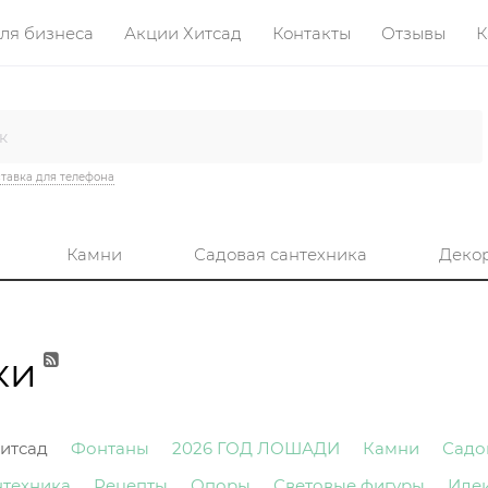
ля бизнеса
Акции Хитсад
Контакты
Отзывы
К
тавка для телефона
Камни
Садовая сантехника
Деко
ки
итсад
Фонтаны
2026 ГОД ЛОШАДИ
Камни
Садо
нтехника
Рецепты
Опоры
Световые фигуры
Иде