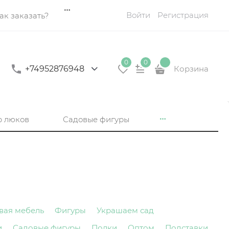
Войти
Регистрация
ак заказать?
0
0
+74952876948
Корзина
р люков
Садовые фигуры
вая мебель
Фигуры
Украшаем сад
и
Садовые фигуры
Полки
Оптом
Подставки