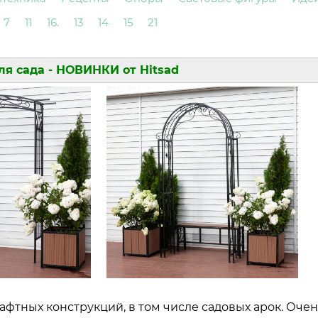
7
11
16.
13
14
15
21
ля сада - НОВИНКИ от Hitsad
фтных конструкций, в том числе садовых арок. Очен