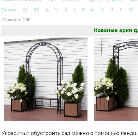
Сезон
12
22
4
2
3
1
8
6
15
9
5
16
23 августа 2018
Кованые арки д
Украсить и обустроить сад можно с помощью ландша