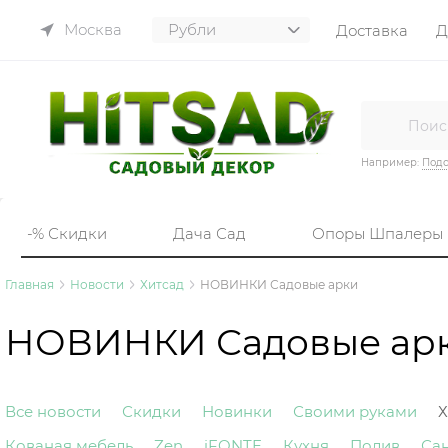
Москва
Доставка
Д
Например:
Подс
-% Скидки
Дача Сад
Опоры Шпалеры
Главная
Новости
Хитсад
НОВИНКИ Садовые арки
НОВИНКИ Садовые ар
Все новости
Скидки
Новинки
Своими руками
Х
Кованая мебель
Zen
iFONTE
Кухня
Полив
Са