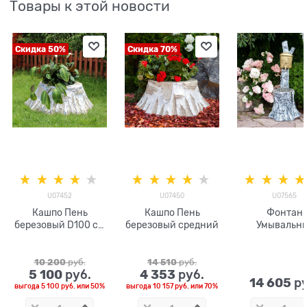
Товары к этой новости
Скидка 50%
Скидка 70%
U07452
U07450
U07565
Кашпо Пень
Кашпо Пень
Фонтан
березовый D100 см
березовый средний
Умывальн
стеклопластик
Берёзка U07
U07452
стеклоплас
10 200
 руб.
14 510
 руб.
5 100
4 353
 руб.
 руб.
14 605
 р
выгода
5 100 руб.
или
50%
выгода
10 157 руб.
или
70%