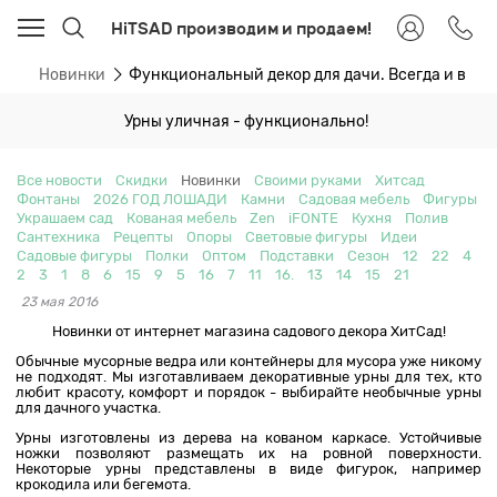
HiTSAD производим и продаем!
ти
Новинки
Функциональный декор для дачи. Всегда и везд
Урны уличная - функционально!
Все новости
Скидки
Новинки
Своими руками
Хитсад
Фонтаны
2026 ГОД ЛОШАДИ
Камни
Садовая мебель
Фигуры
Украшаем сад
Кованая мебель
Zen
iFONTE
Кухня
Полив
Сантехника
Рецепты
Опоры
Световые фигуры
Идеи
Садовые фигуры
Полки
Оптом
Подставки
Сезон
12
22
4
2
3
1
8
6
15
9
5
16
7
11
16.
13
14
15
21
23 мая 2016
Новинки от интернет магазина садового декора ХитСад!
Обычные мусорные ведра или контейнеры для мусора уже никому
не подходят. Мы изготавливаем декоративные урны для тех, кто
любит красоту, комфорт и порядок - выбирайте необычные урны
для дачного участка.
Урны изготовлены из дерева на кованом каркасе. Устойчивые
ножки позволяют размещать их на ровной поверхности.
Некоторые урны представлены в виде фигурок, например
крокодила или бегемота.