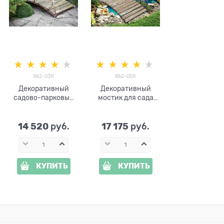
862-03R
862-05R
Декоративный
Декоративный
садово-парковый
мостик для сада
разборный мостик
862-05 металл и
862-03R металл и
дерево
дерево
14 520
17 175
 руб.
 руб.
КУПИТЬ
КУПИТЬ