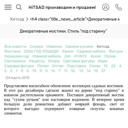
HiTSAD производим и продаем!
ти
Хитсад
<h4 class="title_news_article">Декоративные мост
Декоративные мостики. Стиль "под старину"
Все новости
Скидки
Новинки
Своими руками
Хитсад
Фонтаны
2026 ГОД ЛОШАДИ
Камни
Садовая мебель
Фигуры
Украшаем сад
Кованая мебель
Zen
iFONTE
Кухня
Полив
Сантехника
Рецепты
Опоры
Световые фигуры
Идеи
Садовые фигуры
Полки
Оптом
Подставки
Сезон
12
22
4
2
3
1
8
6
15
9
5
16
7
11
16.
13
14
15
21
04 марта 2015
Представляем масштабное обновление коллекции садовых мостиков.
В этот раз дизайнеры сделали акцент на дереве "под старину" и
кованом растительном орнаменте.
Поставьте декоративный мостик
над "сухим ручьем" или настоящим водоемом. В вечернее время
большую долю романтики добавит неяркий фонарь, свет от
которого выгодно подчеркнет изящные силуэты кованых
элементов.