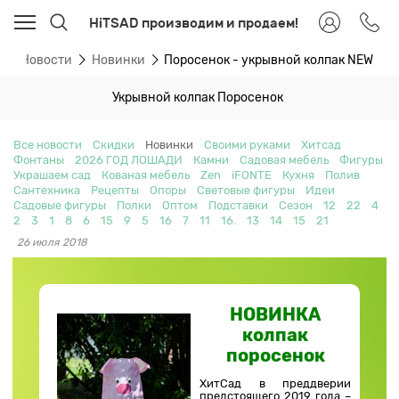
HiTSAD производим и продаем!
я
Новости
Новинки
Поросенок - укрывной колпак NEW
Укрывной колпак Поросенок
Все новости
Скидки
Новинки
Своими руками
Хитсад
Фонтаны
2026 ГОД ЛОШАДИ
Камни
Садовая мебель
Фигуры
Украшаем сад
Кованая мебель
Zen
iFONTE
Кухня
Полив
Сантехника
Рецепты
Опоры
Световые фигуры
Идеи
Садовые фигуры
Полки
Оптом
Подставки
Сезон
12
22
4
2
3
1
8
6
15
9
5
16
7
11
16.
13
14
15
21
26 июля 2018
НОВИНКА
колпак
поросенок
ХитСад в преддверии
предстоящего 2019 года –