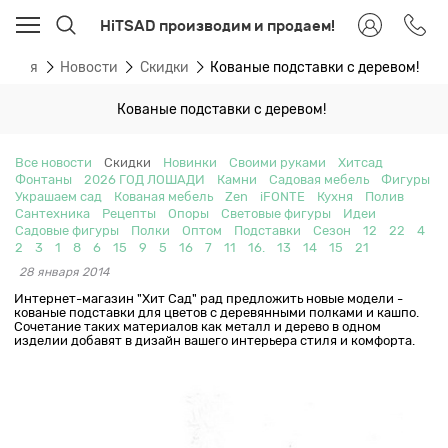
HiTSAD производим и продаем!
авная
Новости
Скидки
Кованые подставки с деревом!
Кованые подставки с деревом!
Все новости
Скидки
Новинки
Своими руками
Хитсад
Фонтаны
2026 ГОД ЛОШАДИ
Камни
Садовая мебель
Фигуры
Украшаем сад
Кованая мебель
Zen
iFONTE
Кухня
Полив
Сантехника
Рецепты
Опоры
Световые фигуры
Идеи
Садовые фигуры
Полки
Оптом
Подставки
Сезон
12
22
4
2
3
1
8
6
15
9
5
16
7
11
16.
13
14
15
21
28 января 2014
Интернет-магазин "Хит Сад" рад предложить новые модели -
кованые подставки для цветов с деревянными полками и кашпо.
Сочетание таких материалов как металл и дерево в одном
изделии добавят в дизайн вашего интерьера стиля и комфорта.