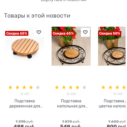
Товары к этой новости
Скидка 65%
Скидка 65%
Скидка 50%
12-021
12-032
12-035
Подставка
Подставка
Подставка 
деревянная для
напольная для
цветка наполь
цветов
цветов 12-032
колёсиками 1
металл и дерево
1 395
 руб.
1 570
 руб.
1 600
 руб.
488
549
800
 руб.
 руб.
 руб