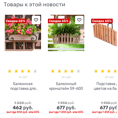
Товары к этой новости
Скидка 65%
Скидка 65%
Скидка 65%
51-031
59-600
59-601
Балконная
Балконный
Подставка 
подставка для
кронштейн 59-600
цветов на ба
цветов 51-031
1 320
 руб.
1 935
 руб.
1 935
 руб.
462
677
677
 руб.
 руб.
 руб
выгода
858 руб.
или
65%
выгода
1 258 руб.
или
65%
выгода
1 258 руб.
и