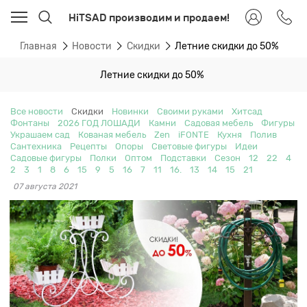
HiTSAD производим и продаем!
Главная
Новости
Скидки
Летние скидки до 50%
Летние скидки до 50%
Все новости
Скидки
Новинки
Своими руками
Хитсад
Фонтаны
2026 ГОД ЛОШАДИ
Камни
Садовая мебель
Фигуры
Украшаем сад
Кованая мебель
Zen
iFONTE
Кухня
Полив
Сантехника
Рецепты
Опоры
Световые фигуры
Идеи
Садовые фигуры
Полки
Оптом
Подставки
Сезон
12
22
4
2
3
1
8
6
15
9
5
16
7
11
16.
13
14
15
21
07 августа 2021