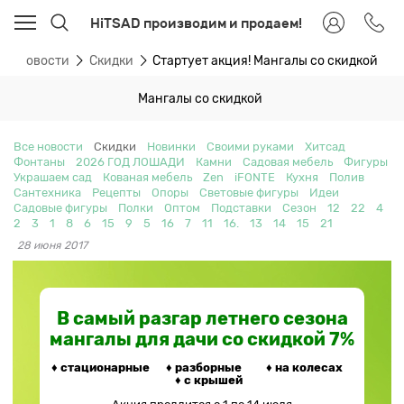
HiTSAD производим и продаем!
Новости
Скидки
Стартует акция! Мангалы со скидкой
Мангалы со скидкой
Все новости
Скидки
Новинки
Своими руками
Хитсад
Фонтаны
2026 ГОД ЛОШАДИ
Камни
Садовая мебель
Фигуры
Украшаем сад
Кованая мебель
Zen
iFONTE
Кухня
Полив
Сантехника
Рецепты
Опоры
Световые фигуры
Идеи
Садовые фигуры
Полки
Оптом
Подставки
Сезон
12
22
4
2
3
1
8
6
15
9
5
16
7
11
16.
13
14
15
21
28 июня 2017
В самый разгар летнего сезона
мангалы для дачи со скидкой 7%
♦ стационарные ♦ разборные ♦ на колесах
♦ с крышей