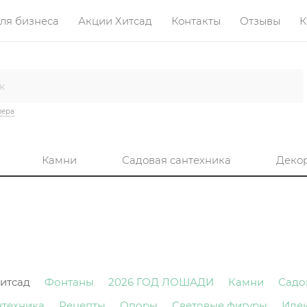
ля бизнеса
Акции Хитсад
Контакты
Отзывы
К
лера
Камни
Садовая сантехника
Деко
итсад
Фонтаны
2026 ГОД ЛОШАДИ
Камни
Садо
нтехника
Рецепты
Опоры
Световые фигуры
Иде