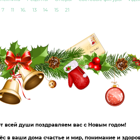
7
11
16.
13
14
15
21
т всей души поздравляем вас с Новым годом!
ёс в ваши дома счастье и мир, понимание и здоро