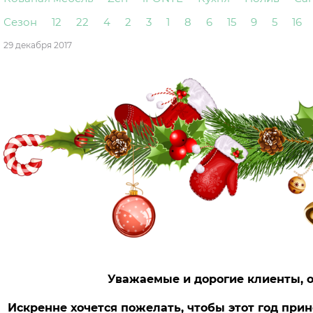
Сезон
12
22
4
2
3
1
8
6
15
9
5
16
29 декабря 2017
Уважаемые и дорогие клиенты, о
Искренне хочется пожелать, чтобы этот год прин