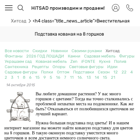
HiTSAD производим и продаем!
ти
Хитсад
<h4 class="title_news_article">Вместительная под
Подставка кованая на 8 горшков
Все новости
Скидки
Новинки
Своими руками
Хитсад
Фонтаны
2026 ГОД ЛОШАДИ
Камни
Садовая мебель
Фигуры
Украшаем сад
Кованая мебель
Zen
iFONTE
Кухня
Полив
Сантехника
Рецепты
Опоры
Световые фигуры
Идеи
Садовые фигуры
Полки
Оптом
Подставки
Сезон
12
22
4
2
3
1
8
6
15
9
5
16
7
11
16.
13
14
15
21
14 октября 2015
Вы любите домашние растения? У вас много
горшков с цветами? Тогда вы точно сталкивались с
проблемой нехватки места на подоконнике. Как же
быть? Отказываться от полюбившихся цветочков не
лучший вариант.
Нужна большая подставка под цветы! И в нашем
интернет магазине вы можете найти кованую подставку для цветов
на 8 горшков. В такую оконную подставку уместится много
цветочков и всем достанется немного солнечного света.