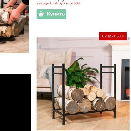
выгода
4 104 руб.
или
60%
Купить
Скидка 60%