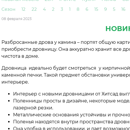
Сезон
12
22
4
2
3
1
8
6
15
9
5
16
08 февраля 2023
НОВИН
Разбросанные дрова у камина – портят общую карти
приобрести дровницу. Она аккуратно хранит все др
чистота в доме.
Дровница идеально будет смотреться у кирпичной 
каменной печки. Такой предмет обстановки универ
интерьере.
Интерьер с новыми дровницами от Хитсад выгл
Поленницы просты в дизайне, некоторые мо
лазерной резки.
Металлические основания устойчивы и прочно 
Поленья находятся внутри пространства дров
Она удобна в использовании, и дает возможно