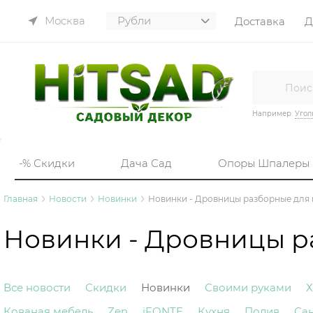
Москва
Доставка
Д
Например:
Угол
-% Скидки
Дача Сад
Опоры Шпалеры
Главная
Новости
Новинки
Новинки - Дровницы разборные для
Новинки - Дровницы р
Все новости
Скидки
Новинки
Своими руками
Х
Кованая мебель
Zen
iFONTE
Кухня
Полив
Са