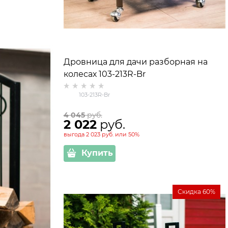
Дровница для дачи разборная на
колесах 103-213R-Br
103-213R-Br
4 045
 руб.
2 022
 руб.
выгода
2 023 руб.
или
50%
Купить
Скидка 60%