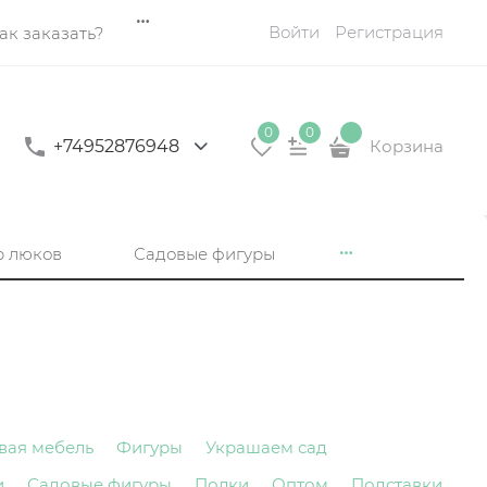
Войти
Регистрация
ак заказать?
0
0
+74952876948
Корзина
р люков
Садовые фигуры
вая мебель
Фигуры
Украшаем сад
и
Садовые фигуры
Полки
Оптом
Подставки