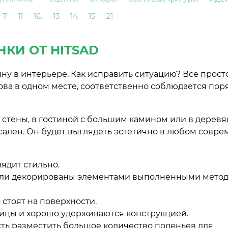
7
11
16.
13
14
15
21
КИ ОТ HITSAD
ну в интерьере. Как исправить ситуацию? Всё просто
ова в одном месте, соответственно соблюдается пор
стены, в гостиной с большим камином или в деревя
сален. Он будет выглядеть эстетично в любом совр
ядит стильно.
дели декорированы элементами выполненными мето
стоят на поверхности.
ницы и хорошо удерживаются конструкцией.
сть разместить большое количество поленьев для