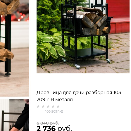
Дровница для дачи разборная 103-
209R-B металл
103-209R-B
6 840
 руб.
2 736
 руб.