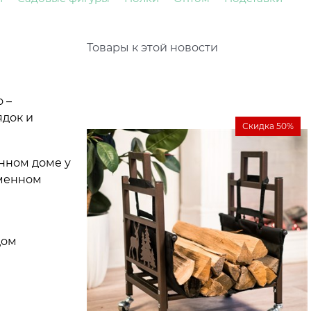
Товары к этой новости
 –
ядок и
Скидка 50%
нном доме у
еменном
дом