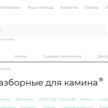
ля бизнеса
Акции Хитсад
Контакты
Отзывы
К
ьный гриль
Камни
Садовая сантехника
Деко
 камина
азборные для камина
итсад
Фонтаны
2026 ГОД ЛОШАДИ
Камни
Садо
нтехника
Рецепты
Опоры
Световые фигуры
Иде