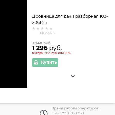
Дровница для дачи разборная 103-
206R-B
103-206R-B
3 240
 руб.
1 296
 руб.
выгода
1 944 руб.
или
60%
Купить
Скидка 50%
Время работы операторов:
Пн - Пт: 9:00 - 17:30