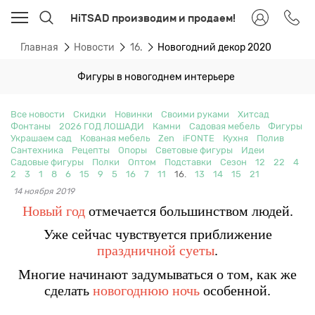
HiTSAD производим и продаем!
Главная
Новости
16.
Новогодний декор 2020
Фигуры в новогоднем интерьере
Все новости
Скидки
Новинки
Своими руками
Хитсад
Фонтаны
2026 ГОД ЛОШАДИ
Камни
Садовая мебель
Фигуры
Украшаем сад
Кованая мебель
Zen
iFONTE
Кухня
Полив
Сантехника
Рецепты
Опоры
Световые фигуры
Идеи
Садовые фигуры
Полки
Оптом
Подставки
Сезон
12
22
4
2
3
1
8
6
15
9
5
16
7
11
16.
13
14
15
21
14 ноября 2019
Новый год
отмечается большинством людей.
Уже сейчас чувствуется приближение
праздничной суеты
.
Многие начинают задумываться о том, как же
сделать
новогоднюю ночь
особенной.