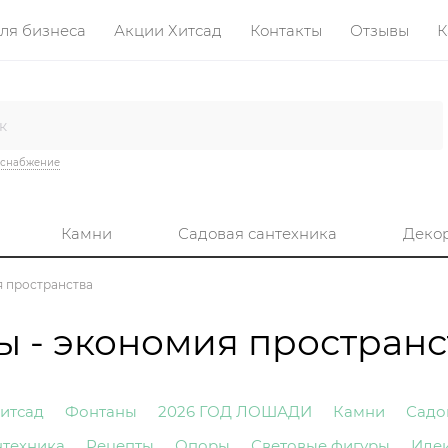
ля бизнеса
Акции Хитсад
Контакты
Отзывы
К
оснабжение
Камни
Садовая сантехника
Деко
 пространства
 - экономия пространс
итсад
Фонтаны
2026 ГОД ЛОШАДИ
Камни
Садо
нтехника
Рецепты
Опоры
Световые фигуры
Иде