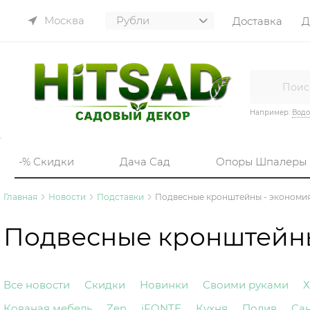
Москва
Доставка
Д
Например:
Вод
-% Скидки
Дача Сад
Опоры Шпалеры
Главная
Новости
Подставки
Подвесные кронштейны - экономия
Подвесные кронштейны
Все новости
Скидки
Новинки
Своими руками
Х
Кованая мебель
Zen
iFONTE
Кухня
Полив
Са