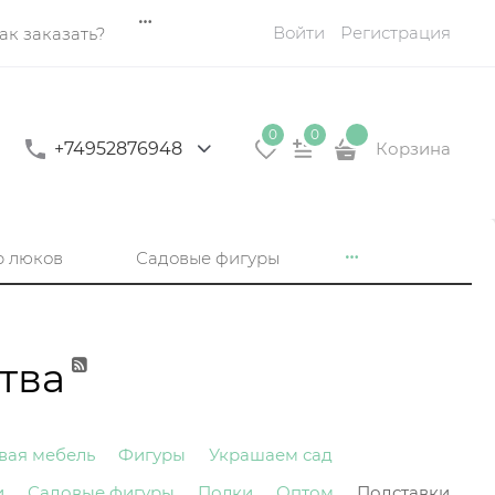
Войти
Регистрация
ак заказать?
0
0
+74952876948
Корзина
р люков
Садовые фигуры
тва
вая мебель
Фигуры
Украшаем сад
и
Садовые фигуры
Полки
Оптом
Подставки