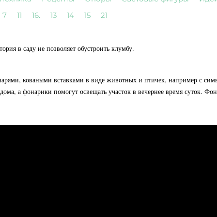
7
11
16.
13
14
15
21
итория в саду не позволяет обустроить клумбу.
арями, коваными вставками в виде животных и птичек, например с симв
 дома, а фонарики помогут освещать участок в вечернее время суток. Ф