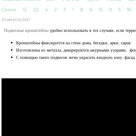
Сезон
12
22
4
2
3
1
8
6
15
9
5
16
23 августа 2021
Подвесные кронштейны
удобно использовать в тех случаях, если терр
Кронштейны фиксируется на стене дома, беседки, арки, сарая.
Изготовлены из металла, декорируются ажурными узорами, фон
С помощью таких подвесов легко украсить входную зону, фасад