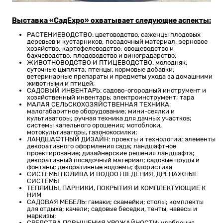
Выставка «СадExpo» охватывает следующие аспекты:
РАСТЕНИЕВОДСТВО: цветоводство, саженцы плодовых
деревьев и кустарников; посадочный материал; зерновое
хозяйство; картофелеводство; овощеводство и
бахчеводство; плодоводство и виноградарство;
ЖИВОТНОВОДСТВО И ПТИЦЕВОДСТВО: молодняк;
суточные цыплята; птенцы; кормовые добавки;
ветеринарные препараты и предметы ухода за домашними
животными и птицей;
САДОВЫЙ ИНВЕНТАРЬ: садово-огородный инструмент и
хозяйственный инвентарь; электроинструмент; тара
МАЛАЯ СЕЛЬСКОХОЗЯЙСТВЕННАЯ ТЕХНИКА:
малогабаритное оборудование; мини-сеялки и
культиваторы; ручная техника для дачных участков;
системы капельного орошения; мотоблоки,
мотокультиваторы, газонокосилки;
ЛАНДШАФТНЫЙ ДИЗАЙН: проекты и технологии; элементы
декоративного оформления сада; ландшафтное
проектирование; дизайнерские решения ландшафта;
декоративный посадочный материал; садовые пруды и
фонтаны; декоративные водоемы; флористика
СИСТЕМЫ ПОЛИВА И ВОДООТВЕДЕНИЯ, ДРЕНАЖНЫЕ
СИСТЕМЫ
ТЕПЛИЦЫ, ПАРНИКИ, ПОКРЫТИЯ И КОМПЛЕКТУЮЩИЕ К
НИМ
САДОВАЯ МЕБЕЛЬ: гамаки; скамейки; столы; комплекты
для отдыха; качели; садовые беседки, тенты, навесы и
маркизы;
СРЕДСТВА ПОВЫШЕНИЯ УРОЖАЙНОСТИ: удобрения,