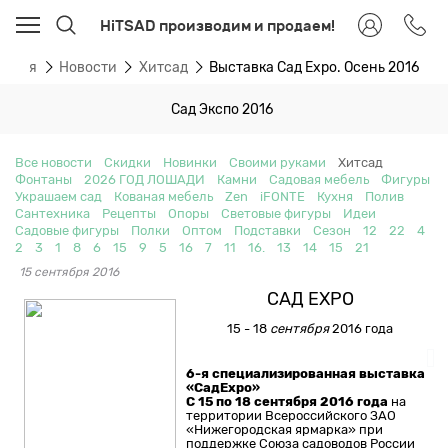
HiTSAD производим и продаем!
авная
Новости
Хитсад
Выставка Сад Expo. Осень 2016
Сад Экспо 2016
Все новости
Скидки
Новинки
Своими руками
Хитсад
Фонтаны
2026 ГОД ЛОШАДИ
Камни
Садовая мебель
Фигуры
Украшаем сад
Кованая мебель
Zen
iFONTE
Кухня
Полив
Сантехника
Рецепты
Опоры
Световые фигуры
Идеи
Садовые фигуры
Полки
Оптом
Подставки
Сезон
12
22
4
2
3
1
8
6
15
9
5
16
7
11
16.
13
14
15
21
15 сентября 2016
САД EXPO
15 - 18
сентября
2016 года
6-я специализированная выставка
«Сад
Expo
»
С 15 по 18 сентября 2016 года
на
территории Всероссийского ЗАО
«Нижегородская ярмарка» при
поддержке Союза садоводов России