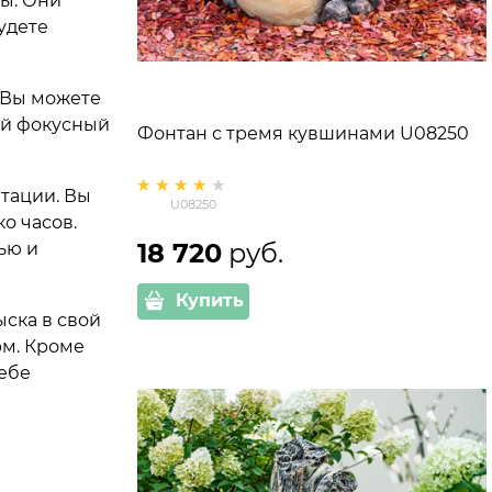
ды. Они
удете
 Вы можете
ый фокусный
Фонтан с тремя кувшинами U08250
атации. Вы
U08250
о часов.
18 720
 руб.
ью и
Купить
ыска в свой
рм. Кроме
себе