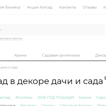
ля бизнеса
Акции Хитсад
Контакты
Отзывы
К
ративный фонтан
Камни
Садовая сантехника
Деко
дачи и сада
д в декоре дачи и сада
итсад
Фонтаны
2026 ГОД ЛОШАДИ
Камни
Садо
нтехника
Рецепты
Опоры
Световые фигуры
Иде