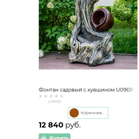
Фонтан садовый с кувшином U09085
U09085
Коричневый
12 840
 руб.
Купить