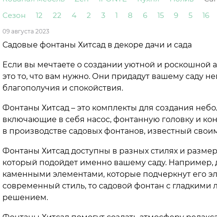
Сезон
12
22
4
2
3
1
8
6
15
9
5
16
09 августа 2023
Садовые фонтаны Хитсад в декоре дачи и сада
Если вы мечтаете о создании уютной и роскошной ат
это то, что вам нужно. Они придадут вашему саду 
благополучия и спокойствия.
Фонтаны Хитсад – это комплекты для создания небо
включающие в себя насос, фонтанную головку и конт
в производстве садовых фонтанов, известный свои
Фонтаны Хитсад доступны в разных стилях и размер
который подойдет именно вашему саду. Например, 
каменными элементами, которые подчеркнут его эл
современный стиль, то садовой фонтан с гладким
решением.