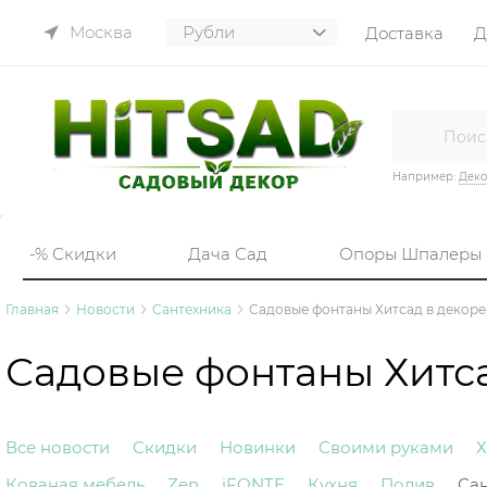
Москва
Доставка
Д
Например:
Деко
-% Скидки
Дача Сад
Опоры Шпалеры
Главная
Новости
Сантехника
Садовые фонтаны Хитсад в декоре 
Садовые фонтаны Хитса
Все новости
Скидки
Новинки
Своими руками
Х
Кованая мебель
Zen
iFONTE
Кухня
Полив
Са