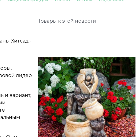
Товары к этой новости
аны Хитсад -
м
боры,
ировой лидер
ный вариант,
ми
те
еальным