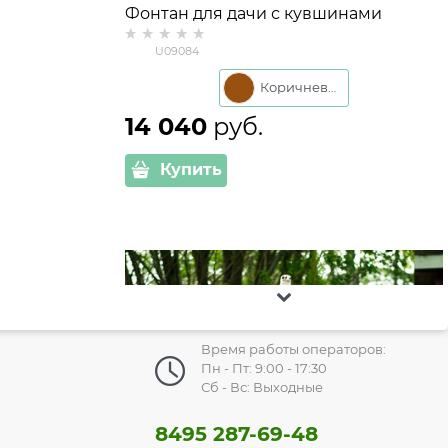
Фонтан для дачи с кувшинами
U09084
U09084
Коричневый
14 040
 руб.
Купить
Время работы операторов:
Пн - Пт: 9:00 - 17:30
Сб - Вс: Выходные
8495 287-69-48