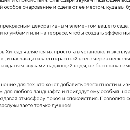
ации и спокойствия, благодаря звукам падающей во
й особое очарование и сделают ее местом, куда вы б
ь прекрасным декоративным элементом вашего сада.
ми клумбами или на террасе, чтобы создать эффектн
 Хитсад является их простота в установке и эксплу
, и наслаждаться его красотой всего через нескольк
слаждаться звуками падающей воды, не беспокоя сем
шение для тех, кто хочет добавить элегантности и из
ем для любого ландшафта и придадут ему особый ша
создавая атмосферу покоя и спокойствия. Позвольте 
 заслуживаете только лучшее!