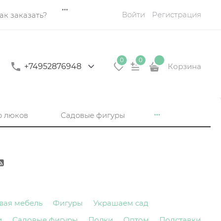
Войти
Регистрация
ак заказать?
0
0
+74952876948
Корзина
р люков
Садовые фигуры
вая мебель
Фигуры
Украшаем сад
и
Садовые фигуры
Полки
Оптом
Подставки