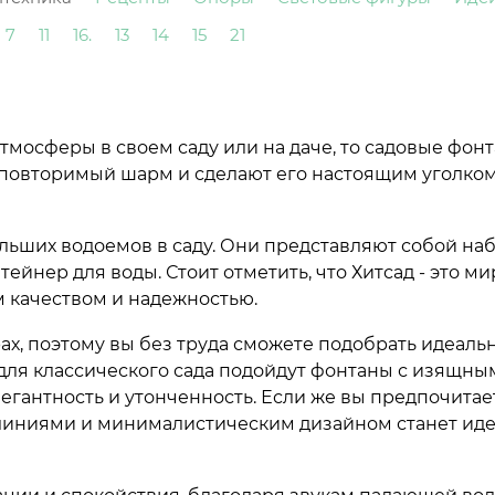
7
11
16.
13
14
15
21
мосферы в своем саду или на даче, то садовые фонт
неповторимый шарм и сделают его настоящим уголко
льших водоемов в саду. Они представляют собой на
ейнер для воды. Стоит отметить, что Хитсад - это м
м качеством и надежностью.
ах, поэтому вы без труда сможете подобрать идеаль
для классического сада подойдут фонтаны с изящны
егантность и утонченность. Если же вы предпочитае
и линиями и минималистическим дизайном станет ид