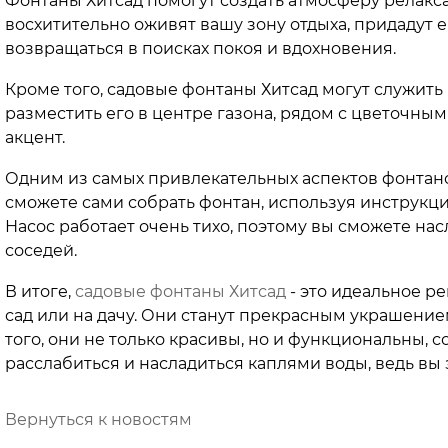
Фонтаны Хитсад помогут создать атмосферу релакс
восхитительно оживят вашу зону отдыха, придадут е
возвращаться в поисках покоя и вдохновения.
Кроме того, садовые фонтаны Хитсад могут служит
разместить его в центре газона, рядом с цветочны
акцент.
Одним из самых привлекательных аспектов фонтанов
сможете сами собрать фонтан, используя инструкцию
Насос работает очень тихо, поэтому вы сможете на
соседей.
В итоге,
садовые фонтаны Хитсад
- это идеальное ре
сад или на дачу. Они станут прекрасным украшени
того, они не только красивы, но и функциональны, 
расслабиться и насладиться каплями воды, ведь вы
Вернуться к новостям