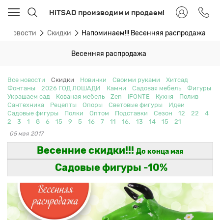
HiTSAD производим и продаем!
Новости
Скидки
Напоминаем!!! Весенняя распродажа
Весенняя распродажа
Все новости
Скидки
Новинки
Своими руками
Хитсад
Фонтаны
2026 ГОД ЛОШАДИ
Камни
Садовая мебель
Фигуры
Украшаем сад
Кованая мебель
Zen
iFONTE
Кухня
Полив
Сантехника
Рецепты
Опоры
Световые фигуры
Идеи
Садовые фигуры
Полки
Оптом
Подставки
Сезон
12
22
4
2
3
1
8
6
15
9
5
16
7
11
16.
13
14
15
21
05 мая 2017
Весенние скидки!!!
До конца мая
Садовые фигуры -10%