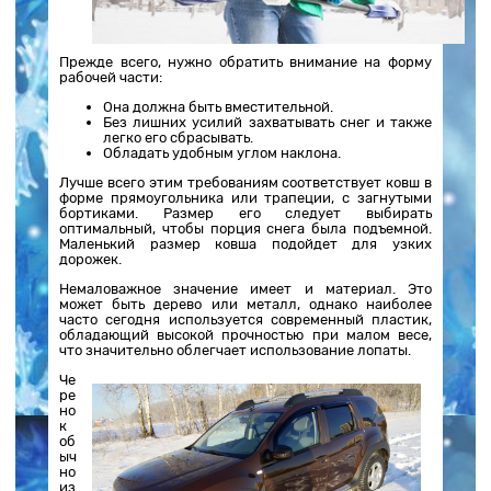
Прежде всего, нужно обратить внимание на форму
рабочей части:
Она должна быть вместительной.
Без лишних усилий захватывать снег и также
легко его сбрасывать.
Обладать удобным углом наклона.
Лучше всего этим требованиям соответствует ковш в
форме прямоугольника или трапеции, с загнутыми
бортиками. Размер его следует выбирать
оптимальный, чтобы порция снега была подъемной.
Маленький размер ковша подойдет для узких
дорожек.
Немаловажное значение имеет и материал. Это
может быть дерево или металл, однако наиболее
часто сегодня используется современный пластик,
обладающий высокой прочностью при малом весе,
что значительно облегчает использование лопаты.
Че
ре
но
к
об
ыч
но
из