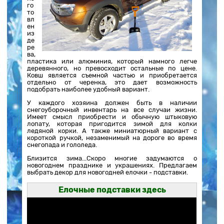
го
то
вл
ен
из
де
ре
ва,
пластика или алюминия, который намного легче
деревянного, но превосходит остальные по цене.
Ковш является съемной частью и приобретается
отдельно от черенка, это дает возможность
подобрать наиболее удобный вариант.
У каждого хозяина должен быть в наличии
снегоуборочный инвентарь на все случаи жизни.
Имеет смысл приобрести и обычную штыковую
лопату, которая пригодится зимой для колки
ледяной корки. А также миниатюрный вариант с
короткой ручкой, незаменимый на дороге во время
снегопада и гололеда.
Близится зима...Скоро многие задумаются о
новогоднем празднике и украшениях. Предлагаем
выбрать декор для новогодней елочки - подставки.
Елочные подставки здесь