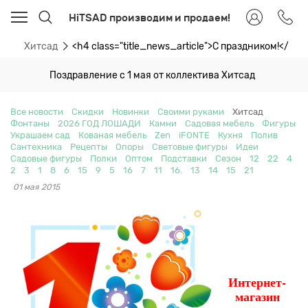
HiTSAD производим и продаем!
ти
Хитсад
<h4 class="title_news_article">С праздником!</h4>
Поздравление с 1 мая от коллектива Хитсад
Все новости
Скидки
Новинки
Своими руками
Хитсад
Фонтаны
2026 ГОД ЛОШАДИ
Камни
Садовая мебель
Фигуры
Украшаем сад
Кованая мебель
Zen
iFONTE
Кухня
Полив
Сантехника
Рецепты
Опоры
Световые фигуры
Идеи
Садовые фигуры
Полки
Оптом
Подставки
Сезон
12
22
4
2
3
1
8
6
15
9
5
16
7
11
16.
13
14
15
21
01 мая 2015
Интернет-
магазин