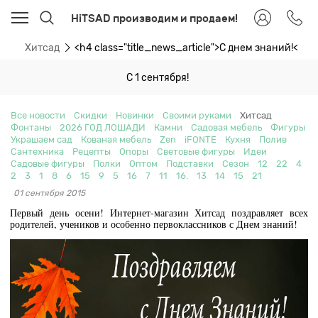
HiTSAD производим и продаем!
ти
Хитсад
<h4 class="title_news_article">С днем знаний!</h4
С 1 сентября!
Все новости
Скидки
Новинки
Своими руками
Хитсад
Фонтаны
2026 ГОД ЛОШАДИ
Камни
Садовая мебель
Фигуры
Украшаем сад
Кованая мебель
Zen
iFONTE
Кухня
Полив
Сантехника
Рецепты
Опоры
Световые фигуры
Идеи
Садовые фигуры
Полки
Оптом
Подставки
Сезон
12
22
4
2
3
1
8
6
15
9
5
16
7
11
16.
13
14
15
21
01 сентября 2015
Первый день осени! Интернет-магазин Хитсад поздравляет всех
родителей, учеников и особенно первоклассников с Днем знаний!