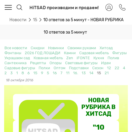
HiTSAD производим и продаем!
ая
Новости
15
10 ответов за 5 минут - НОВАЯ РУБРИКА
10 ответов за 5 минут
Все новости
Скидки
Новинки
Своими руками
Хитсад
Фонтаны
2026 ГОД ЛОШАДИ
Камни
Садовая мебель
Фигуры
Украшаем сад
Кованая мебель
Zen
iFONTE
Кухня
Полив
Сантехника
Рецепты
Опоры
Световые фигуры
Идеи
Садовые фигуры
Полки
Оптом
Подставки
Сезон
12
22
4
2
3
1
8
6
15
9
5
16
7
11
16.
13
14
15
21
18 октября 2016
НОВАЯ
РУБРИКА В
ХИТСАД
"10