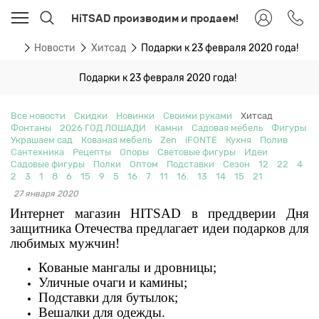
HiTSAD производим и продаем!
вная
Новости
Хитсад
Подарки к 23 февраля 2020 года!
Подарки к 23 февраля 2020 года!
Все новости
Скидки
Новинки
Своими руками
Хитсад
Фонтаны
2026 ГОД ЛОШАДИ
Камни
Садовая мебель
Фигуры
Украшаем сад
Кованая мебель
Zen
iFONTE
Кухня
Полив
Сантехника
Рецепты
Опоры
Световые фигуры
Идеи
Садовые фигуры
Полки
Оптом
Подставки
Сезон
12
22
4
2
3
1
8
6
15
9
5
16
7
11
16.
13
14
15
21
27 января 2020
Интернет магазин HITSAD в преддверии Дня
защитника Отечества предлагает идеи подарков для
любимых мужчин!
Кованые мангалы и дровницы;
Уличные очаги и камины;
Подставки для бутылок;
Вешалки для одежды.