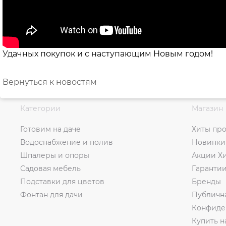
Удачных покупок и с наступающим Новым годом!
Вернуться к новостям
Категории
Магазин
Готовим на даче
Хиты пр
Водоснабжение и полив
Новинки
Шпалеры и опоры
Акции Х
Садовая мебель
Гаранти
Подставки для цветов
Бренды
Фонтан для дачи
Публичн
Конфиде
Купить н