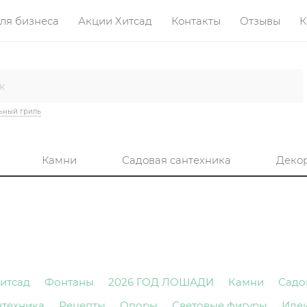
ля бизнеса
Акции Хитсад
Контакты
Отзывы
К
ьный гриль
Камни
Садовая сантехника
Деко
итсад
Фонтаны
2026 ГОД ЛОШАДИ
Камни
Садо
нтехника
Рецепты
Опоры
Световые фигуры
Иде