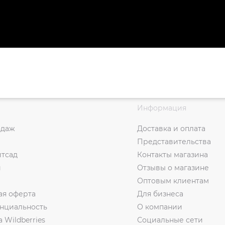
Информация
одаж
Доставка и оплата
Представительства
итсад
Контакты магазина
и
Отзывы о магазине
Оптовым клиентам
ая оферта
Для бизнеса
нциальность
О компании
а Wildberries
Социальные сети