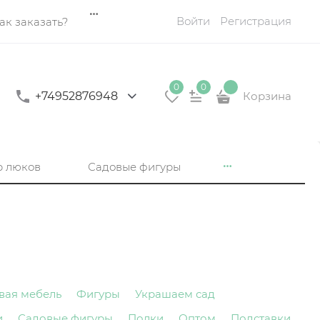
Войти
Регистрация
ак заказать?
0
0
+74952876948
Корзина
р люков
Садовые фигуры
вая мебель
Фигуры
Украшаем сад
и
Садовые фигуры
Полки
Оптом
Подставки