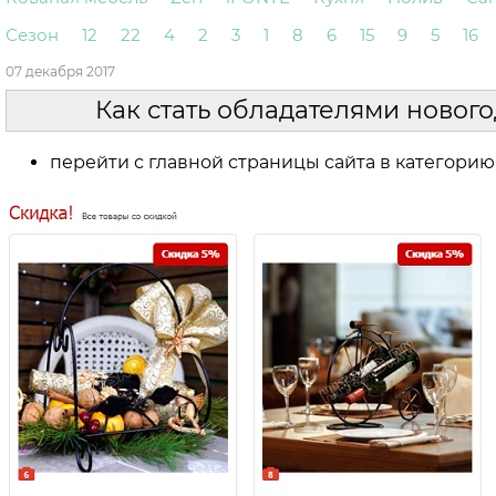
Сезон
12
22
4
2
3
1
8
6
15
9
5
16
07 декабря 2017
Как стать обладателями ново
перейти с главной страницы сайта в категорию