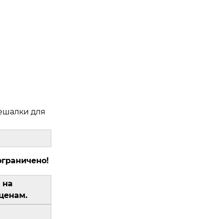
ешалки для
ограничено!
 на
ценам.