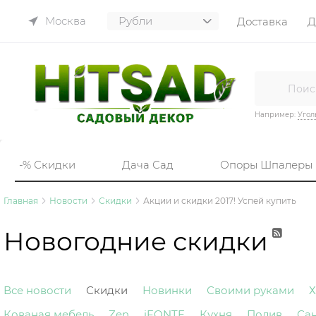
Москва
Доставка
Д
Например:
Угол
-% Скидки
Дача Сад
Опоры Шпалеры
Главная
Новости
Скидки
Акции и скидки 2017! Успей купить
Новогодние скидки
Все новости
Скидки
Новинки
Своими руками
Х
Кованая мебель
Zen
iFONTE
Кухня
Полив
Са