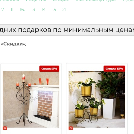
7
11
16.
13
14
15
21
годних подарков по минимальным цена
 «
Скидки
»;