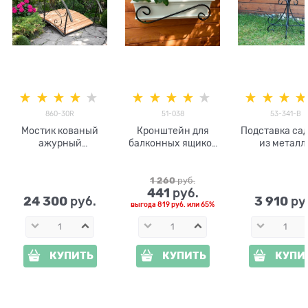
860-30R
51-038
53-341-B
Мостик кованый
Кронштейн для
Подставка са
ажурный
балконных ящиков
из металл
разборный с
Волна 51-038
подсветкой 860-
металл
30R
1 260
 руб.
441
 руб.
24 300
3 910
 руб.
 ру
выгода
819 руб.
или
65%
КУПИТЬ
КУПИТЬ
КУПИ