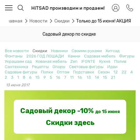
HiTSAD производим и продаем!
Главная
Новости
Скидки
Только до 15 июня! АКЦИЯ
Садовый декор по скидке
Все новости
Скидки
Новинки
Своими руками
Хитсад
Фонтаны
2026 ГОД ЛОШАДИ
Камни
Садовая мебель
Фигуры
Украшаем сад
Кованая мебель
Zen
iFONTE
Кухня
Полив
Сантехника
Рецепты
Опоры
Световые фигуры
Идеи
Садовые фигуры
Полки
Оптом
Подставки
Сезон
12
22
4
2
3
1
8
6
15
9
5
16
7
11
16.
13
14
15
21
13 июня 2017
Садовый декор -10%
до 15 июня
Скидки здесь