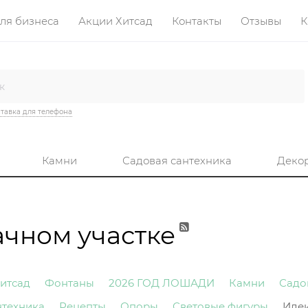
ля бизнеса
Акции Хитсад
Контакты
Отзывы
К
тавка для телефона
Камни
Садовая сантехника
Деко
ачном участке
итсад
Фонтаны
2026 ГОД ЛОШАДИ
Камни
Садо
нтехника
Рецепты
Опоры
Световые фигуры
Иде