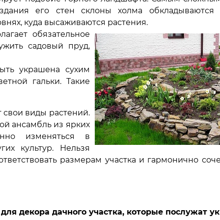
оздания его стен склоны холма обкладываются
овнях, куда высаживаются растения.
лагает обязательное
ужить садовый пруд,
быть украшена сухим
етной гальки. Такие
 свои виды растений.
ой ансамбль из ярких
янно изменяться в
гих культур. Нельзя
ответствовать размерам участка и гармонично соче
и
для декора дачного участка, которые послужат у