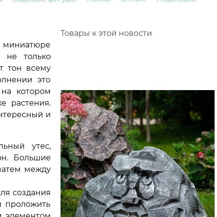
Товары к этой новости
в миниатюре
 не только
т тон всему
олнении это
 на котором
е растения.
нтересный и
ьный утес,
он. Большие
 затем между
ля создания
и проложить
м элементом