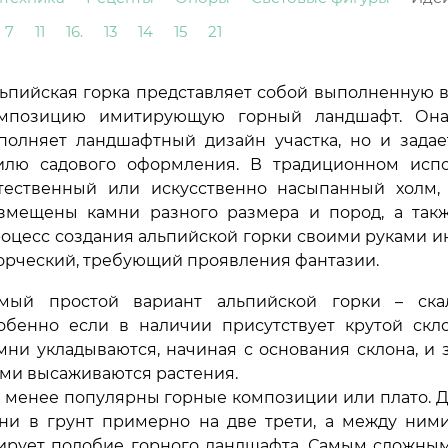
7
11
16.
13
14
15
21
ьпийская горка представляет собой выполненную 
мпозицию имитирующую горный ландшафт. Она
полняет ландшафтный дизайн участка, но и задае
илю садового оформления. В традиционном исп
тественный или искусственно насыпанный холм,
змещены камни разного размера и пород, а такж
оцесс создания альпийской горки своими руками и
орческий, требующий проявления фантазии.
мый простой вариант альпийской горки – скал
обенно если в наличии присутствует крутой скл
мни укладываются, начиная с основания склона, и
ми высаживаются растения.
 менее популярны горные композиции или плато. Д
мни в грунт примерно на две трети, а между ним
мирует подобие горного ландшафта. Самым сложны