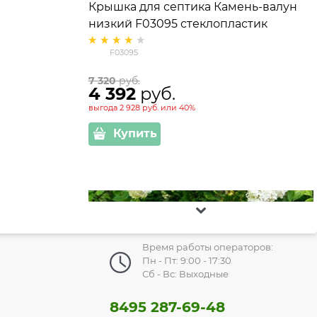
Крышка для септика Камень-валун
низкий F03095 стеклопластик
F03095
7 320
 руб.
4 392
 руб.
выгода
2 928 руб.
или
40%
Купить
Время работы операторов:
Пн - Пт: 9:00 - 17:30
Сб - Вс: Выходные
8495 287-69-48