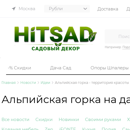
Москва
Доставка
Д
Например:
Подс
-% Скидки
Дача Сад
Опоры Шпалеры
Главная
Новости
Идеи
Альпийская горка - территория красоты
Альпийская горка на д
Все новости
Скидки
Новинки
Своими руками
Х
Кованая мебель
Zen
iFONTE
Кухня
Полив
Са