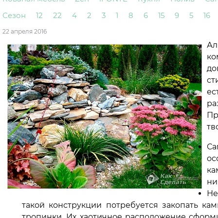
Сезон
12
22
4
2
3
1
8
6
15
9
5
16
22 апреля 2016
Ал
ко
до
ст
ес
ра
Пр
тв
Са
ос
ка
ни
Не
такой конструкции потребуется закопать ка
тропинки. Их хаотичное расположение сфор