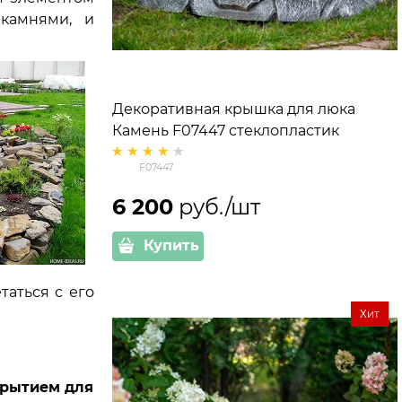
 камнями, и
Декоративная крышка для люка
Камень F07447 стеклопластик
F07447
6 200
 руб./шт
Купить
таться с его
Хит
крытием для