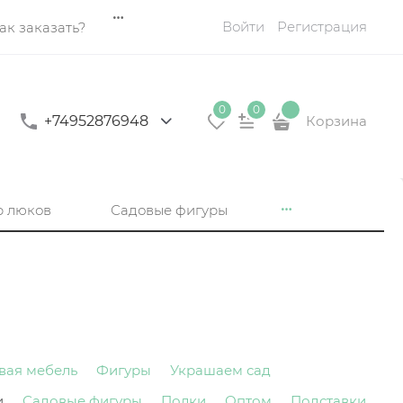
Войти
Регистрация
ак заказать?
0
0
+74952876948
Корзина
р люков
Садовые фигуры
вая мебель
Фигуры
Украшаем сад
и
Садовые фигуры
Полки
Оптом
Подставки