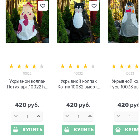
10022
10032
10033
Укрывной колпак
Укрывной колпак
Укрывной ко
Петух арт.10022 h=
Котик 10032 высота
Гусь 10033 вы
1м
1м
1м
420
420
420
 руб.
 руб.
 руб
КУПИТЬ
КУПИТЬ
КУПИ