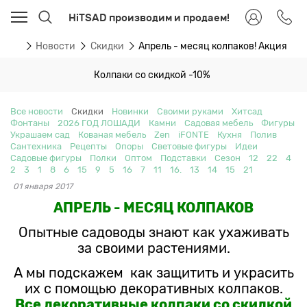
HiTSAD производим и продаем!
вная
Новости
Скидки
Апрель - месяц колпаков! Акция
Колпаки со скидкой -10%
Все новости
Скидки
Новинки
Своими руками
Хитсад
Фонтаны
2026 ГОД ЛОШАДИ
Камни
Садовая мебель
Фигуры
Украшаем сад
Кованая мебель
Zen
iFONTE
Кухня
Полив
Сантехника
Рецепты
Опоры
Световые фигуры
Идеи
Садовые фигуры
Полки
Оптом
Подставки
Сезон
12
22
4
2
3
1
8
6
15
9
5
16
7
11
16.
13
14
15
21
01 января 2017
АПРЕЛЬ - МЕСЯЦ КОЛПАКОВ
Опытные садоводы знают как ухаживать
за своими растениями.
А мы подскажем как защитить и украсить
их с помощью декоративных колпаков.
Все декоративные колпаки со скидкой