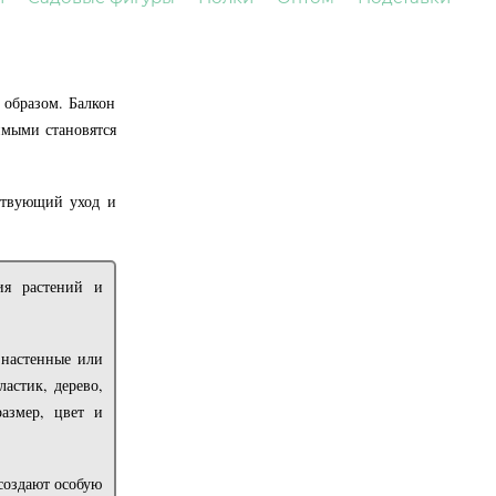
 образом. Балкон
имыми становятся
ствующий уход и
ия растений и
 настенные или
астик, дерево,
азмер, цвет и
создают особую