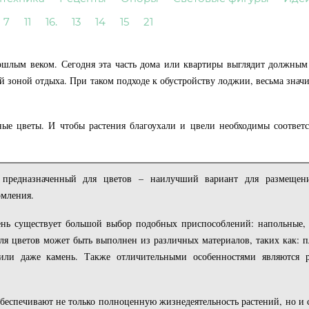
7
11
16.
13
14
15
21
шлым веком. Сегодня эта часть дома или квартиры выглядит должным
й зоной отдыха. При таком подходе к обустройству лоджии, весьма знач
ые цветы. И чтобы растения благоухали и цвели необходимы соответ
предназначенный для цветов – наилучший вариант для размещен
рмления.
нь существует большой выбор подобных приспособлений: напольные,
я цветов может быть выполнен из различных материалов, таких как: пл
 или даже камень. Также отличительными особенностями являются р
беспечивают не только полноценную жизнедеятельность растений, но и 