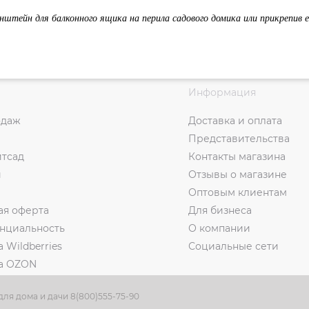
нштейн для балконного ящика на перила садового домика или прикрепив е
Информация
одаж
Доставка и оплата
Представительства
итсад
Контакты магазина
и
Отзывы о магазине
Оптовым клиентам
ая оферта
Для бизнеса
нциальность
О компании
а Wildberries
Социальные сети
на OZON
ля дома и дачи 8(800)555-75-90