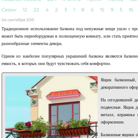
Сезон
12
22
4
2
3
1
8
6
15
9
5
16
04 сентября 2015
Традиционное использование балкона под ненужные вещи ушло с про
может быть переоборудован в полноценную комнату, или стать приятно
разнообразные элементы декора.
Одним из наиболее популярных украшений балкона являются балконн
емкость, в которых они будут чувствовать себя комфортно.
Ящик балконный, 
декоративного офо
На сегодняшний де
подвесные.
Ящик дл
металл, керамика
оформление.
Балконные ящики о