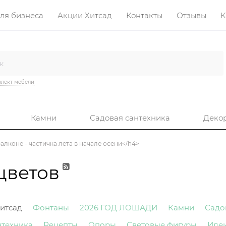
ля бизнеса
Акции Хитсад
Контакты
Отзывы
К
лект мебели
Камни
Садовая сантехника
Деко
 балконе - частичка лета в начале осени</h4>
цветов
итсад
Фонтаны
2026 ГОД ЛОШАДИ
Камни
Садо
нтехника
Рецепты
Опоры
Световые фигуры
Иде