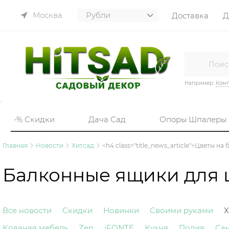
Москва
Доставка
Д
Например:
Комп
-% Скидки
Дача Сад
Опоры Шпалеры
Главная
Новости
Хитсад
<h4 class="title_news_article">Цветы на
Балконные ящики для 
Все новости
Скидки
Новинки
Своими руками
Х
Кованая мебель
Zen
iFONTE
Кухня
Полив
Са