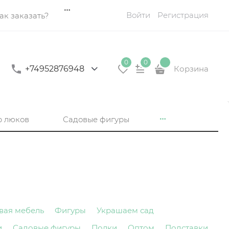
Войти
Регистрация
ак заказать?
0
0
+74952876948
Корзина
р люков
Садовые фигуры
вая мебель
Фигуры
Украшаем сад
и
Садовые фигуры
Полки
Оптом
Подставки