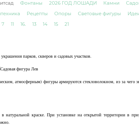
итсад
Фонтаны
2026 ГОД ЛОШАДИ
Камни
Садо
нтехника
Рецепты
Опоры
Световые фигуры
Иде
7
11
16.
13
14
15
21
украшения парков, скверов и садовых участков.
ческим, атмосферным) фигуры армируются стекловолокном, из за чего 
 натуральной краске. При установке на открытой территории в при
ожно.