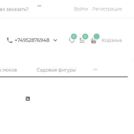
Войти
Регистрация
ак заказать?
0
0
+74952876948
Корзина
р люков
Садовые фигуры