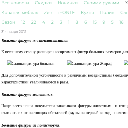
Все новости
Скидки
Новинки
Своими руками
Х
Кованая мебель
Zen
iFONTE
Кухня
Полив
Са
Сезон
12
22
4
2
3
1
8
6
15
9
5
16
31 января 2015
Большие фигуры из стеклопластика.
К весеннему сезону расширен ассортимент фигур больших размеров для 
Для дополнительной устойчивости к различным воздействиям (механи
характеристики увеличиваются в разы.
Большие фигуры животных.
Чаще всего наши покупатели заказывают фигуры животных и птиц в
отличить их от настоящих обитателей фауны на первый взгляд - невозм
Большие фигуры из полистоуна.