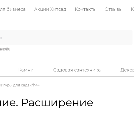
ля бизнеса
Акции Хитсад
Контакты
Отзывы
К
нштейн
Камни
Садовая сантехника
Деко
 фигуры для сада</h4>
шие. Расширение