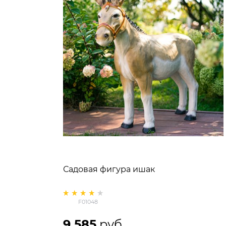
Садовая фигура ишак
F01048
9 585
 руб.