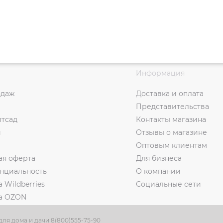
Информация
одаж
Доставка и оплата
Представительства
итсад
Контакты магазина
и
Отзывы о магазине
Оптовым клиентам
ая оферта
Для бизнеса
нциальность
О компании
а Wildberries
Социальные сети
на OZON
ля дома и дачи 8(800)555-75-90