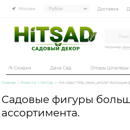
Москва
Доставка
Д
Например:
кро
-% Скидки
Дача Сад
Опоры Шпалеры
Главная
Новости
Хитсад
<h4 class="title_news_article">Большие
Садовые фигуры боль
ассортимента.