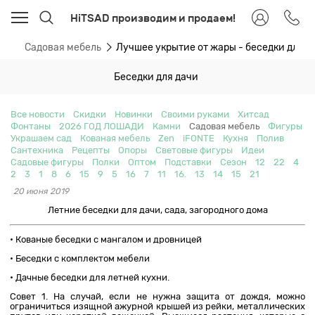
HiTSAD производим и продаем!
ти
Садовая мебель
Лучшее укрытие от жары - беседки для д
Беседки для дачи
Все новости
Скидки
Новинки
Своими руками
Хитсад
Фонтаны
2026 ГОД ЛОШАДИ
Камни
Садовая мебель
Фигуры
Украшаем сад
Кованая мебель
Zen
iFONTE
Кухня
Полив
Сантехника
Рецепты
Опоры
Световые фигуры
Идеи
Садовые фигуры
Полки
Оптом
Подставки
Сезон
12
22
4
2
3
1
8
6
15
9
5
16
7
11
16.
13
14
15
21
20 июня 2019
Летние беседки для дачи, сада, загородного дома
• Кованые беседки с мангалом и дровницей
• Беседки с комплектом мебели
• Дачные беседки для летней кухни.
Совет 1. На случай, если не нужна защита от дождя, можно
ограничиться изящной ажурной крышей из рейки, металлических