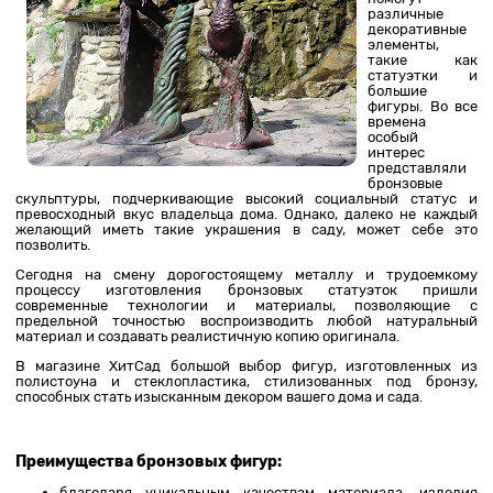
различные
декоративные
элементы,
такие как
статуэтки и
большие
фигуры. Во все
времена
особый
интерес
представляли
бронзовые
скульптуры, подчеркивающие высокий социальный статус и
превосходный вкус владельца дома. Однако, далеко не каждый
желающий иметь такие украшения в саду, может себе это
позволить.
Сегодня на смену дорогостоящему металлу и трудоемкому
процессу изготовления бронзовых статуэток пришли
современные технологии и материалы, позволяющие с
предельной точностью воспроизводить любой натуральный
материал и создавать реалистичную копию оригинала.
В магазине ХитСад большой выбор фигур, изготовленных из
полистоуна и стеклопластика, стилизованных под бронзу,
способных стать изысканным декором вашего дома и сада.
Преимущества бронзовых фигур:
благодаря уникальным качествам материала, изделия