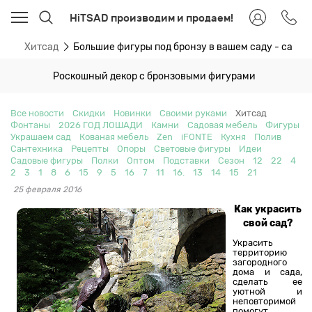
HiTSAD производим и продаем!
ти
Хитсад
Большие фигуры под бронзу в вашем саду - сама
Роскошный декор с бронзовыми фигурами
Все новости
Скидки
Новинки
Своими руками
Хитсад
Фонтаны
2026 ГОД ЛОШАДИ
Камни
Садовая мебель
Фигуры
Украшаем сад
Кованая мебель
Zen
iFONTE
Кухня
Полив
Сантехника
Рецепты
Опоры
Световые фигуры
Идеи
Садовые фигуры
Полки
Оптом
Подставки
Сезон
12
22
4
2
3
1
8
6
15
9
5
16
7
11
16.
13
14
15
21
25 февраля 2016
Как украсить
свой сад?
Украсить
территорию
загородного
дома и сада,
сделать ее
уютной и
неповторимой
помогут