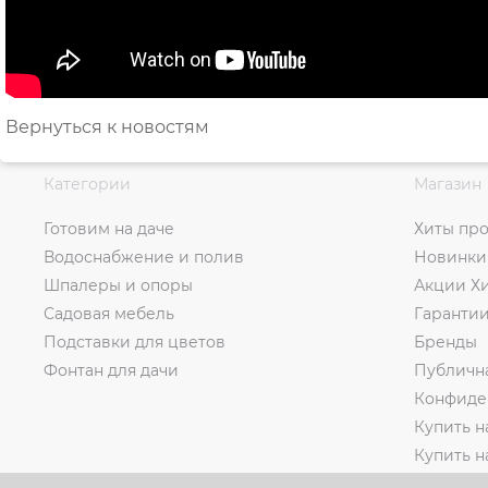
Вернуться к новостям
Категории
Магазин
Готовим на даче
Хиты пр
Водоснабжение и полив
Новинки
Шпалеры и опоры
Акции Х
Садовая мебель
Гаранти
Подставки для цветов
Бренды
Фонтан для дачи
Публичн
Конфиде
Купить н
Купить 