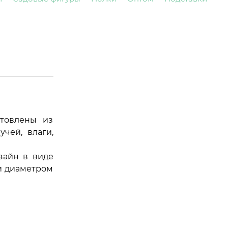
отовлены из
чей, влаги,
зайн в виде
 и диаметром