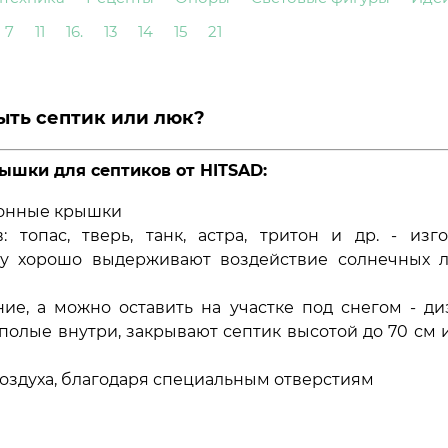
7
11
16.
13
14
15
21
ыть септик или люк?
ышки для септиков от HITSAD:
ионные крышки
 топас, тверь, танк, астра, тритон и др. - изг
му хорошо выдерживают воздействие солнечных лу
ие, а можно оставить на участке под снегом - ди
полые внутри, закрывают септик высотой до 70 см
здуха, благодаря специальным отверстиям