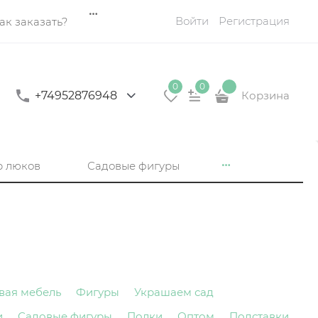
Войти
Регистрация
ак заказать?
0
0
+74952876948
Корзина
р люков
Садовые фигуры
вая мебель
Фигуры
Украшаем сад
и
Садовые фигуры
Полки
Оптом
Подставки