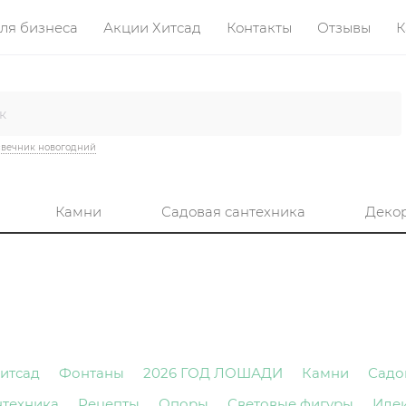
ля бизнеса
Акции Хитсад
Контакты
Отзывы
К
вечник новогодний
Камни
Садовая сантехника
Деко
итсад
Фонтаны
2026 ГОД ЛОШАДИ
Камни
Садо
нтехника
Рецепты
Опоры
Световые фигуры
Иде