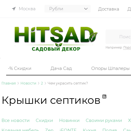
Москва
Доставка
Д
Например:
Подс
-% Скидки
Дача Сад
Опоры Шпалеры
Главная
Новости
2
Чем украсить септик?
Крышки септиков
Все новости
Скидки
Новинки
Своими руками
Х
Кованая мебель
Zen
iFONTE
Кухня
Полив
Са