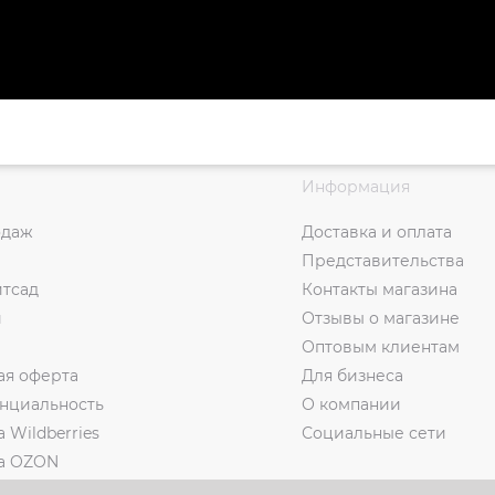
Информация
одаж
Доставка и оплата
Представительства
итсад
Контакты магазина
и
Отзывы о магазине
Оптовым клиентам
ая оферта
Для бизнеса
нциальность
О компании
а Wildberries
Социальные сети
на OZON