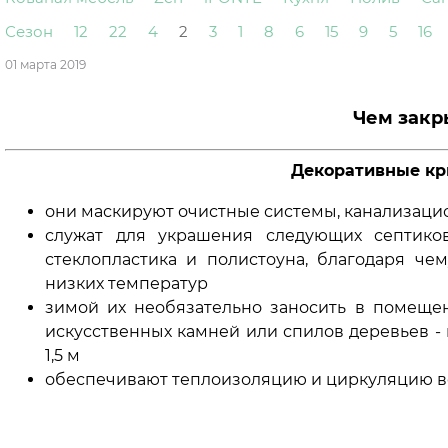
Сезон
12
22
4
2
3
1
8
6
15
9
5
16
01 марта 2019
Чем закр
Декоративные кр
они маскируют очистные системы, канализац
служат для украшения следующих септиков:
стеклопластика и полистоуна, благодаря че
низких температур
зимой их необязательно заносить в помещен
искусственных камней или спилов деревьев - 
1,5 м
обеспечивают теплоизоляцию и циркуляцию во