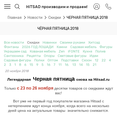
HiTSAD производим и продаем!
Главная
Новости
Скидки
ЧЁРНАЯ ПЯТНИЦА 2018
ЧЁРНАЯ ПЯТНИЦА 2018
Все новости
Скидки
Новинки
Своими руками
Хитсад
Фонтаны
2026 ГОД ЛОШАДИ
Камни
Садовая мебель
Фигуры
Украшаем сад
Кованая мебель
Zen
iFONTE
Кухня
Полив
Сантехника
Рецепты
Опоры
Световые фигуры
Идеи
Садовые фигуры
Полки
Оптом
Подставки
Сезон
12
22
4
2
3
1
8
6
15
9
5
16
7
11
16.
13
14
15
21
20 ноября 2018
а
Черная пятниц
Легендарная
снова на
Hitsad
.
ru
с 23 по 26 ноября
Только
десятки товаров со скидками ждут
вас!
Вот уже не первый год покупатели магазина Hitsad с
нетерпением ждут конца ноября, когда всего на несколько
дней цена на актуальные товары значительно снижается.