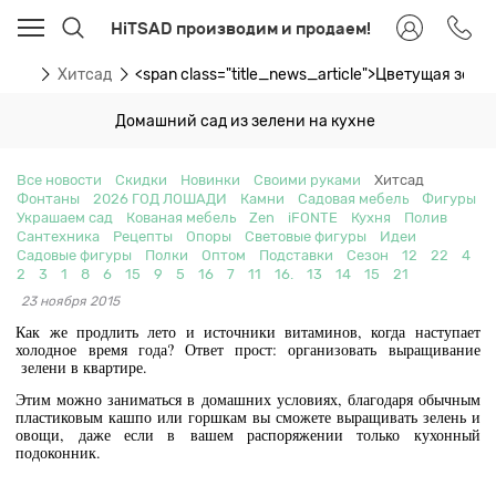
HiTSAD производим и продаем!
ости
Хитсад
<span class="title_news_article">Цветущая зеле
Домашний сад из зелени на кухне
Все новости
Скидки
Новинки
Своими руками
Хитсад
Фонтаны
2026 ГОД ЛОШАДИ
Камни
Садовая мебель
Фигуры
Украшаем сад
Кованая мебель
Zen
iFONTE
Кухня
Полив
Сантехника
Рецепты
Опоры
Световые фигуры
Идеи
Садовые фигуры
Полки
Оптом
Подставки
Сезон
12
22
4
2
3
1
8
6
15
9
5
16
7
11
16.
13
14
15
21
23 ноября 2015
Как же продлить лето и источники витаминов, когда наступает
холодное время года? Ответ прост: организовать выращивание
зелени в квартире.
Этим можно заниматься в домашних условиях, благодаря обычным
пластиковым кашпо или горшкам вы сможете выращивать зелень и
овощи, даже если в вашем распоряжении только кухонный
подоконник.