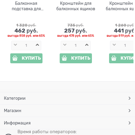
Балконная
Кронштейн для
Кронштейн 
подставка для
балконных ящиков
балконных ящ
цветов 51-031
Волна 51-0
металл
1 320
 руб.
735
 руб.
1 260
 руб.
462
257
441
 руб.
 руб.
 руб
выгода
858 руб.
или
65%
выгода
478 руб.
или
65%
выгода
819 руб.
и
КУПИТЬ
КУПИТЬ
КУПИ
Категории
Магазин
Информация
Время работы операторов: