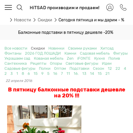
HiTSAD производим и продаем!
вная
Новости
Скидки
Сегодня пятница и мы дарим - %
Балконные подставки в пятницу дешевле -20%
Все новости
Скидки
Новинки
Своими руками
Хитсад
Фонтаны
2026 ГОД ЛОШАДИ
Камни
Садовая мебель
Фигуры
Украшаем сад
Кованая мебель
Zen
iFONTE
Кухня
Полив
Сантехника
Рецепты
Опоры
Световые фигуры
Идеи
Садовые фигуры
Полки
Оптом
Подставки
Сезон
12
22
4
2
3
1
8
6
15
9
5
16
7
11
16.
13
14
15
21
22 апреля 2016
В пятницу балконные подставки дешевле
на 20% !!!