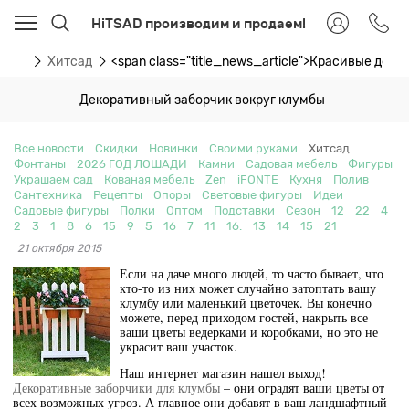
HiTSAD производим и продаем!
ости
Хитсад
<span class="title_news_article">Красивые дек
Декоративный заборчик вокруг клумбы
Все новости
Скидки
Новинки
Своими руками
Хитсад
Фонтаны
2026 ГОД ЛОШАДИ
Камни
Садовая мебель
Фигуры
Украшаем сад
Кованая мебель
Zen
iFONTE
Кухня
Полив
Сантехника
Рецепты
Опоры
Световые фигуры
Идеи
Садовые фигуры
Полки
Оптом
Подставки
Сезон
12
22
4
2
3
1
8
6
15
9
5
16
7
11
16.
13
14
15
21
21 октября 2015
Если на даче много людей, то часто бывает, что
кто-то из них может случайно затоптать вашу
клумбу или маленький цветочек. Вы конечно
можете, перед приходом гостей, накрыть все
ваши цветы ведерками и коробками, но это не
украсит ваш участок.
Наш интернет магазин нашел выход!
Декоративные заборчики для клумбы
– они оградят ваши цветы от
всех возможных угроз. А главное они добавят в ваш ландшафтный