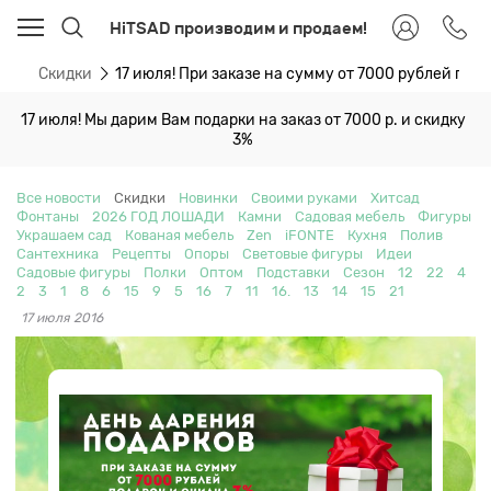
HiTSAD производим и продаем!
ти
Скидки
17 июля! При заказе на сумму от 7000 рублей пода
17 июля! Мы дарим Вам подарки на заказ от 7000 р. и скидку
3%
Все новости
Скидки
Новинки
Своими руками
Хитсад
Фонтаны
2026 ГОД ЛОШАДИ
Камни
Садовая мебель
Фигуры
Украшаем сад
Кованая мебель
Zen
iFONTE
Кухня
Полив
Сантехника
Рецепты
Опоры
Световые фигуры
Идеи
Садовые фигуры
Полки
Оптом
Подставки
Сезон
12
22
4
2
3
1
8
6
15
9
5
16
7
11
16.
13
14
15
21
17 июля 2016