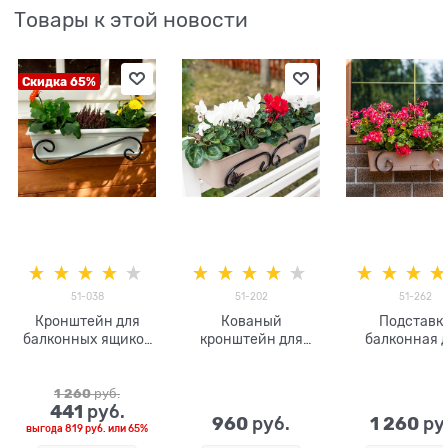
Товары к этой новости
Скидка 65%
51-038
51-202
51-262
Кронштейн для
Кованый
Подставк
балконных ящиков
кронштейн для
балконная 
Волна 51-038
цветов на балкон
ящика с цве
металл
51-202
51-262 мет
1 260
 руб.
441
 руб.
960
1 260
 руб.
 ру
выгода
819 руб.
или
65%