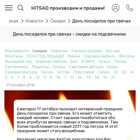
HiTSAD производим и продаем!
Главная
Новости
Скидки
День посиделок при свечах
День посиделок при свечах - скидки на подсвечники
Все новости
Скидки
Новинки
Своими руками
Хитсад
Фонтаны
2026 ГОД ЛОШАДИ
Камни
Садовая мебель
Фигуры
Украшаем сад
Кованая мебель
Zen
iFONTE
Кухня
Полив
Сантехника
Рецепты
Опоры
Световые фигуры
Идеи
Садовые фигуры
Полки
Оптом
Подставки
Сезон
12
22
4
2
3
1
8
6
15
9
5
16
7
11
16.
13
14
15
21
17 октября 2016
Ежегодно 17 октября проходит интересный праздник
День посиделок при свечах. Его может отметить
каждый человек. Стоит заранее позаботиться обо
всех атрибутах вечера: свечах и подсвечниках. Тем
более приближается новый 2017 год петуха. И этот
праздник может стать волшебным.
Интернет магагзин ХитСад подготовил для Вас