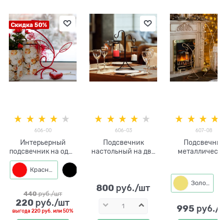
Скидка 50%
606-00
606-03
607-08
Интерьерный
Подсвечник
Подсвечн
подсвечник на одну
настольный на две
металличес
свечу h=36см
свечи 606-03 h=39
напольный вы
см
72 см
Красный
Черный
Золото
800
 руб./шт
440
 руб./шт
220
 руб./шт
995
 руб.
выгода
220 руб.
или
50%