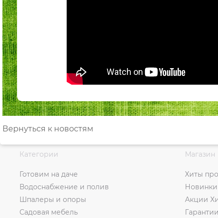
Вернуться к новостям
Категории
Магазин
Готовим на даче
Хиты пр
Водоснабжение и полив
Новинки
Шпалеры и опоры
Акции Х
Садовая мебель
Гаранти