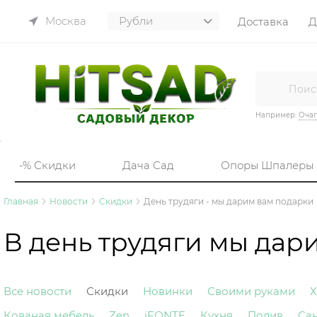
Москва
Доставка
Д
Например:
Очаг
-% Скидки
Дача Сад
Опоры Шпалеры
Главная
Новости
Скидки
День трудяги - мы дарим вам подарки
В день трудяги мы дар
Все новости
Скидки
Новинки
Своими руками
Х
Кованая мебель
Zen
iFONTE
Кухня
Полив
Са