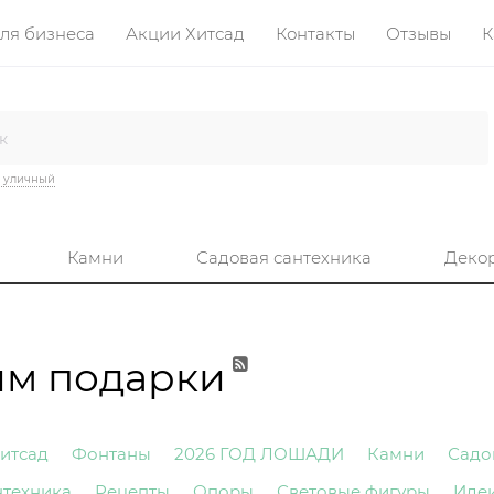
ля бизнеса
Акции Хитсад
Контакты
Отзывы
К
 уличный
Камни
Садовая сантехника
Деко
им подарки
итсад
Фонтаны
2026 ГОД ЛОШАДИ
Камни
Садо
нтехника
Рецепты
Опоры
Световые фигуры
Иде