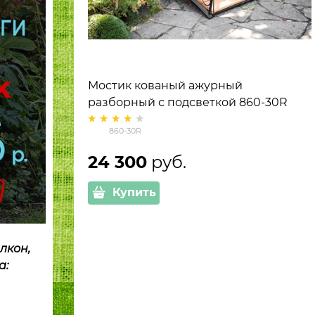
Мостик кованый ажурный
разборный с подсветкой 860-30R
860-30R
24 300
 руб.
Купить
лкон,
а: