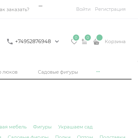
Войти
Регистрация
ак заказать?
0
0
+74952876948
Корзина
р люков
Садовые фигуры
вая мебель
Фигуры
Украшаем сад
и
Садовые фигуры
Полки
Оптом
Подставки