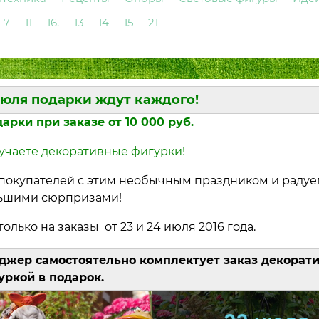
7
11
16.
13
14
15
21
июля подарки ждут каждого!
рки при заказе от 10 000 руб.
учаете декоративные фигурки!
 покупателей с этим необычным праздником и раду
ьшими сюрпризами!
лько на заказы от 23 и 24 июля 2016 года.
джер самостоятельно комплектует заказ декорат
уркой в подарок.