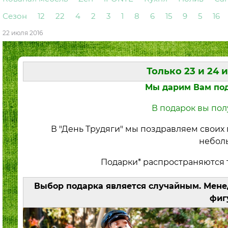
Сезон
12
22
4
2
3
1
8
6
15
9
5
16
22 июля 2016
Только 23 и 24 
Мы дарим Вам пода
В подарок вы пол
В "День Трудяги" мы поздравляем своих
небол
Подарки* распространяются то
Выбор подарка является случайным. Мене
фиг