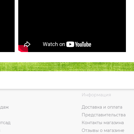
Информация
одаж
Доставка и оплата
Представительства
итсад
Контакты магазина
и
Отзывы о магазине