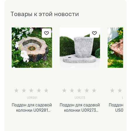
Товары к этой новости
U09281
U09273
US090
Поддон для садовой
Поддон для садовой
Поддон по
колонки U09281
колонки U09273
US0908
стеклопластик
стеклопластик
садов
умывал