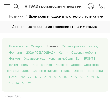
HiTSAD производим и продаем!
ти
Новинки
Дренажные поддоны из стеклопластика и мета
Дренажные поддоны из стеклопластика и металла
Все новости
Скидки
Новинки
Своими руками
Хитсад
Фонтаны
2026 ГОД ЛОШАДИ
Камни
Садовая мебель
Фигуры
Украшаем сад
Кованая мебель
Zen
iFONTE
Кухня
Полив
Сантехника
Рецепты
Опоры
Световые
фигуры
Идеи
Садовые фигуры
Полки
Оптом
Подставки
Сезон
12
22
4
2
3
1
8
6
15
9
5
16
7
11
16.
13
14
15
21
11 мая 2026