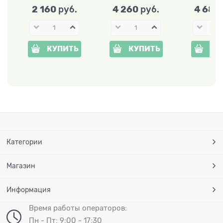
2 160
4 260
4 680
 руб.
 руб.
КУПИТЬ
КУПИТЬ
КУ
Категории
Магазин
Информация
Время работы операторов:
Пн - Пт: 9:00 - 17:30