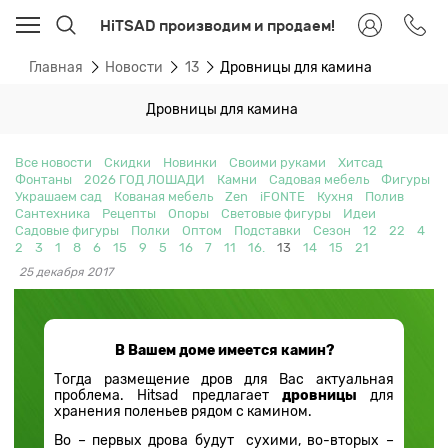
HiTSAD производим и продаем!
Главная
Новости
13
Дровницы для камина
Дровницы для камина
Все новости
Скидки
Новинки
Своими руками
Хитсад
Фонтаны
2026 ГОД ЛОШАДИ
Камни
Садовая мебель
Фигуры
Украшаем сад
Кованая мебель
Zen
iFONTE
Кухня
Полив
Сантехника
Рецепты
Опоры
Световые фигуры
Идеи
Садовые фигуры
Полки
Оптом
Подставки
Сезон
12
22
4
2
3
1
8
6
15
9
5
16
7
11
16.
13
14
15
21
25 декабря 2017
В Вашем доме имеется камин?
Тогда размещение дров для Вас актуальная
проблема. Hitsad предлагает
дровницы
для
хранения поленьев рядом с камином.
Во – первых дрова будут сухими, во-вторых –