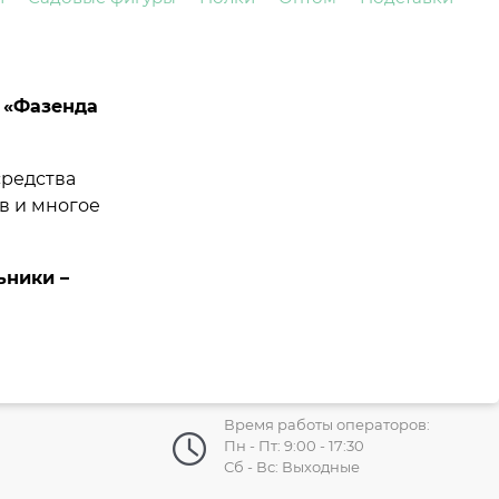
а «Фазенда
средства
в и многое
ьники –
Время работы операторов:
Пн - Пт: 9:00 - 17:30
Сб - Вс: Выходные