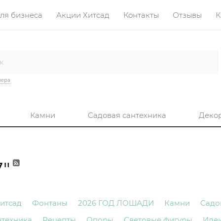
ля бизнеса
Акции Хитсад
Контакты
Отзывы
К
лера
Камни
Садовая сантехника
Деко
"
итсад
Фонтаны
2026 ГОД ЛОШАДИ
Камни
Садо
нтехника
Рецепты
Опоры
Световые фигуры
Иде