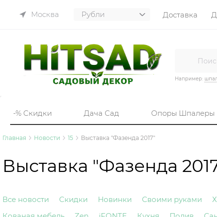
Москва
Доставка
Д
Например:
шпа
-% Скидки
Дача Сад
Опоры Шпалеры
Главная
Новости
15
Выставка "Фазенда 2017"
Выставка "Фазенда 2017
Все новости
Скидки
Новинки
Своими руками
Х
Кованая мебель
Zen
iFONTE
Кухня
Полив
Са