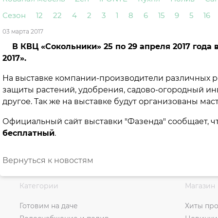
Сезон
12
22
4
2
3
1
8
6
15
9
5
16
03 марта 2017
В КВЦ «Сокольники» 25 по 29 апреля 2017 года 
2017».
На выставке компании-производители различных ре
защиты растений, удобрения, садово-огородный ин
другое. Так же на выставке будут организованы ма
Официальный сайт выставки "Фазенда" сообщает, чт
бесплатный
.
Вернуться к новостям
Категории
Магазин
Готовим на даче
Хиты пр