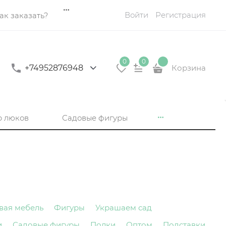
Войти
Регистрация
ак заказать?
0
0
+74952876948
Корзина
р люков
Садовые фигуры
вая мебель
Фигуры
Украшаем сад
и
Садовые фигуры
Полки
Оптом
Подставки