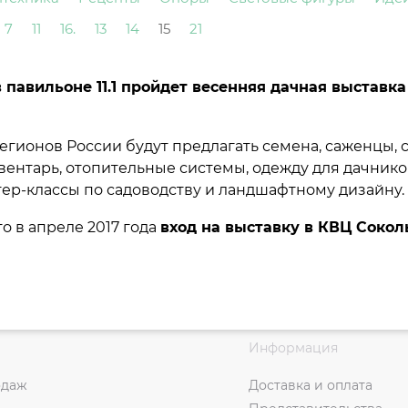
7
11
16.
13
14
15
21
в павильоне 11.1 пройдет весенняя дачная выставк
гионов России будут предлагать семена, саженцы, 
вентарь, отопительные системы, одежду для дачнико
стер-классы по садоводству и ландшафтному дизайну.
о в апреле 2017 года
вход на выставку в КВЦ Сокол
Информация
одаж
Доставка и оплата