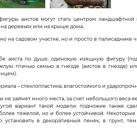
 фигуры аистов могут стать центром ландшафтной 
на деревьях или на крыше дома.
о на садовом участке, но и просто в палисаднике 
бе аиста по душе: одинокую изящную фигуру (по
целую птичью семью в гнезде (аистов в гнезде) или
енцем).
иала – стеклопластика, влагостойкого и ударопрочн
 не займет много места, за счет небольшого веса е
ругой вариант такой модели: подножие также сде
 более тяжелой, но и более устойчивой. Некоторые
 установить в декоративный пенек, в грунт, те