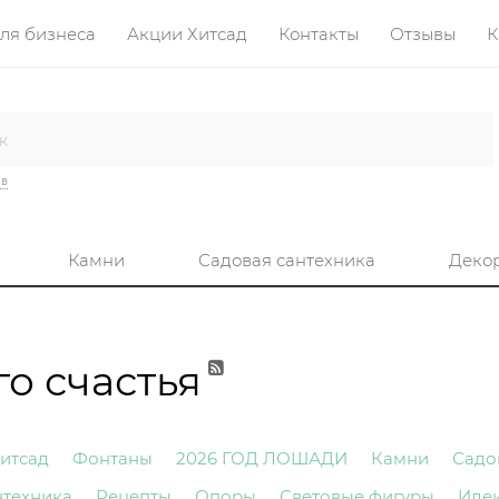
ля бизнеса
Акции Хитсад
Контакты
Отзывы
К
ив
Камни
Садовая сантехника
Деко
о счастья
итсад
Фонтаны
2026 ГОД ЛОШАДИ
Камни
Садо
нтехника
Рецепты
Опоры
Световые фигуры
Иде