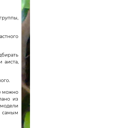
группы,
частного
дбирать
 аиста,
ого.
е можно
лано из
 модели
м самым