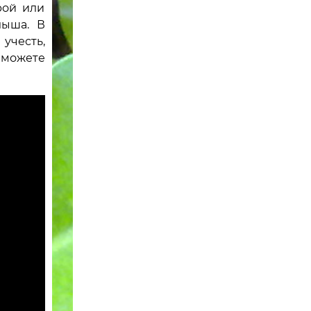
рой или
лыша. В
учесть,
 можете