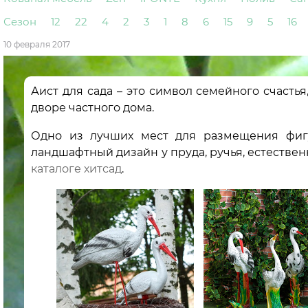
Сезон
12
22
4
2
3
1
8
6
15
9
5
16
10 февраля 2017
Аист для сада – это символ семейного счастья
дворе частного дома.
Одно из лучших мест для размещения фигу
ландшафтный дизайн у пруда, ручья, естествен
каталоге хитсад
.