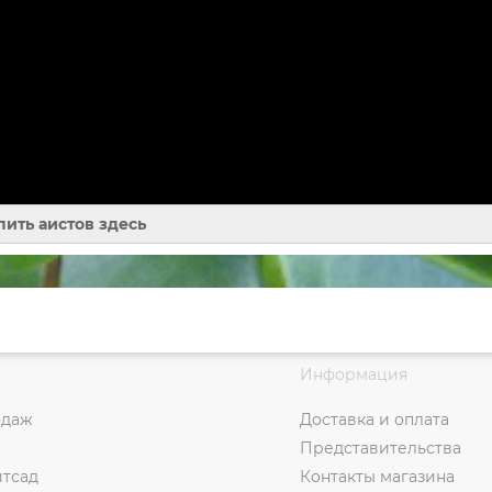
пить аистов здесь
Информация
одаж
Доставка и оплата
Представительства
итсад
Контакты магазина