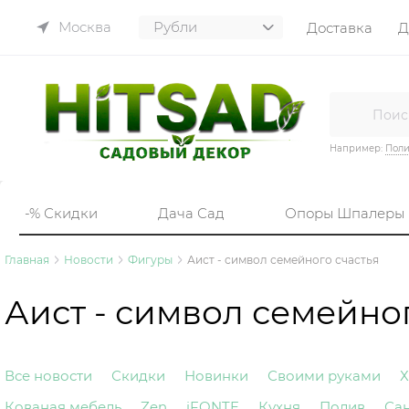
Москва
Доставка
Д
Например:
Пол
-% Скидки
Дача Сад
Опоры Шпалеры
Главная
Новости
Фигуры
Аист - символ семейного счастья
Аист - символ семейног
Все новости
Скидки
Новинки
Своими руками
Х
Кованая мебель
Zen
iFONTE
Кухня
Полив
Са