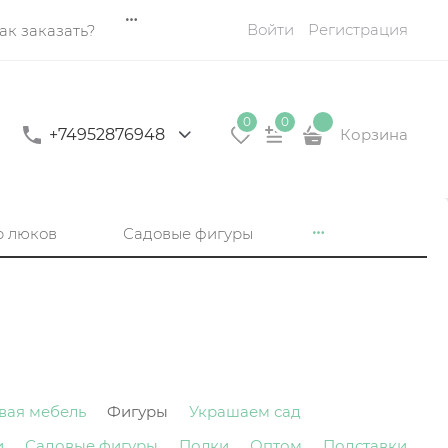
Войти
Регистрация
ак заказать?
0
0
+74952876948
Корзина
р люков
Садовые фигуры
вая мебель
Фигуры
Украшаем сад
и
Садовые фигуры
Полки
Оптом
Подставки