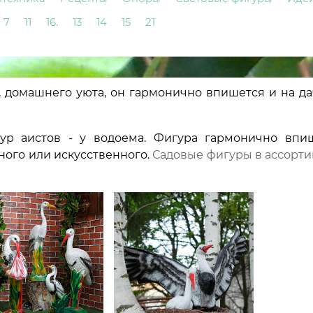
7
11
16.
13
14
15
21
, домашнего уюта, он гармонично впишется и на да
р аистов - у водоема. Фигура гармонично впи
ного или искусственного.
Садовые фигуры в ассорти