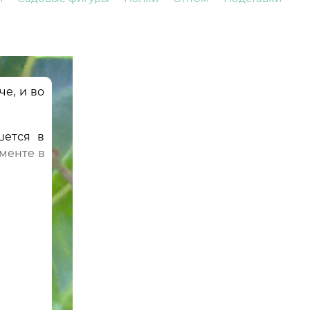
че, и во
шется в
менте в