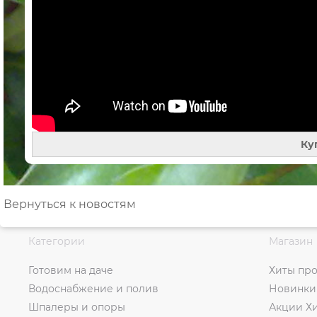
Ку
Вернуться к новостям
Категории
Магазин
Готовим на даче
Хиты пр
Водоснабжение и полив
Новинки
Шпалеры и опоры
Акции Х