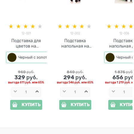
12-001
12-002
12-006
Подставка для
Подставка
Подставк
цветов на
напольная на
напольная 
колесиках 12-001
колесиках для
цветов 12-00
металл
цветов 12-002
колёсика
Черный с золотом
940
 руб.
840
 руб.
1 875
 руб.
329
294
656
 руб.
 руб.
 руб
выгода
611 руб.
или
65%
выгода
546 руб.
или
65%
выгода
1 219 руб.
и
КУПИТЬ
КУПИТЬ
КУПИ