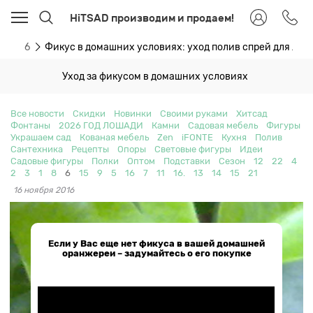
HiTSAD производим и продаем!
ти
6
Фикус в домашних условиях: уход полив спрей для лис
Уход за фикусом в домашних условиях
Все новости
Скидки
Новинки
Своими руками
Хитсад
Фонтаны
2026 ГОД ЛОШАДИ
Камни
Садовая мебель
Фигуры
Украшаем сад
Кованая мебель
Zen
iFONTE
Кухня
Полив
Сантехника
Рецепты
Опоры
Световые фигуры
Идеи
Садовые фигуры
Полки
Оптом
Подставки
Сезон
12
22
4
2
3
1
8
6
15
9
5
16
7
11
16.
13
14
15
21
16 ноября 2016
Если у Вас еще нет фикуса в вашей домашней
оранжереи – задумайтесь о его покупке