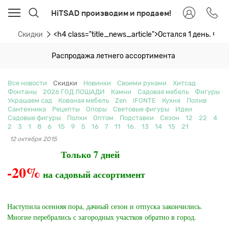
HiTSAD производим и продаем!
ти
Скидки
<h4 class="title_news_article">Остался 1 день. Ф
Распродажа летнего ассортимента
Все новости
Скидки
Новинки
Своими руками
Хитсад
Фонтаны
2026 ГОД ЛОШАДИ
Камни
Садовая мебель
Фигуры
Украшаем сад
Кованая мебель
Zen
iFONTE
Кухня
Полив
Сантехника
Рецепты
Опоры
Световые фигуры
Идеи
Садовые фигуры
Полки
Оптом
Подставки
Сезон
12
22
4
2
3
1
8
6
15
9
5
16
7
11
16.
13
14
15
21
12 октября 2015
Только 7 дней
-20%
на садовый ассортимент
Наступила осенняя пора, дачный сезон и отпуска закончились.
Многие перебрались с загородных участков обратно в город.