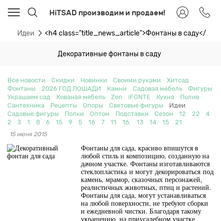
HiTSAD производим и продаем!
ти
Идеи
<h4 class="title_news_article">Фонтаны в саду</h4>
Декоративные фонтаны в саду
Все новости
Скидки
Новинки
Своими руками
Хитсад
Фонтаны
2026 ГОД ЛОШАДИ
Камни
Садовая мебель
Фигуры
Украшаем сад
Кованая мебель
Zen
iFONTE
Кухня
Полив
Сантехника
Рецепты
Опоры
Световые фигуры
Идеи
Садовые фигуры
Полки
Оптом
Подставки
Сезон
12
22
4
2
3
1
8
6
15
9
5
16
7
11
16.
13
14
15
21
15 июня 2015
Фонтаны для сада, красиво впишутся в
любой стиль и композицию, созданную на
дачном участке. Фонтаны изготавливаются
стеклопластика и могут
декорироваться
под
камень, мрамор, сказочных персонажей,
реалистичных животных, птиц и растений.
Фонтаны для сада, могут устанавливаться
на любой поверхности, не требуют сборки
и ежедневной чистки. Благодаря такому
украшению, на приусадебном участке