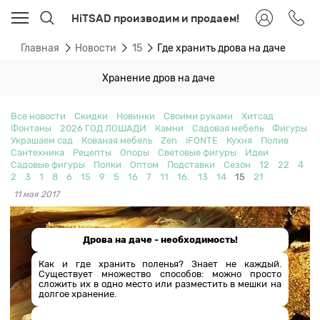
HiTSAD производим и продаем!
Главная
Новости
15
Где хранить дрова на даче
Хранение дров на даче
Все новости
Скидки
Новинки
Своими руками
Хитсад
Фонтаны
2026 ГОД ЛОШАДИ
Камни
Садовая мебель
Фигуры
Украшаем сад
Кованая мебель
Zen
iFONTE
Кухня
Полив
Сантехника
Рецепты
Опоры
Световые фигуры
Идеи
Садовые фигуры
Полки
Оптом
Подставки
Сезон
12
22
4
2
3
1
8
6
15
9
5
16
7
11
16.
13
14
15
21
11 мая 2017
Дрова на даче - необходимость!
Как и где хранить поленья? Знает не каждый.
Существует множество способов: можно просто
сложить их в одно место или разместить в мешки на
долгое хранение.