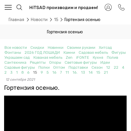
HiTSAD производим и продаем!
Главная
Новости
15
Гортензия осенью
Гортензия осенью
Все новости
Скидки
Новинки
Своими руками
Хитсад
Фонтаны
2026 ГОД ЛОШАДИ
Камни
Садовая мебель
Фигуры
Украшаем сад
Кованая мебель
Zen
iFONTE
Кухня
Полив
Сантехника
Рецепты
Опоры
Световые фигуры
Идеи
Садовые фигуры
Полки
Оптом
Подставки
Сезон
12
22
4
2
3
1
8
6
15
9
5
16
7
11
16.
13
14
15
21
12 сентября 2021
Гортензия осенью.