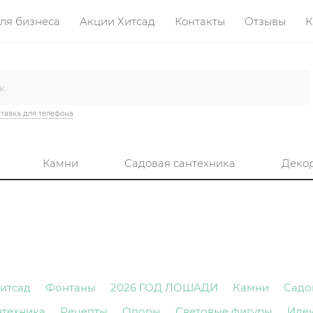
ля бизнеса
Акции Хитсад
Контакты
Отзывы
К
тавка для телефона
Камни
Садовая сантехника
Деко
итсад
Фонтаны
2026 ГОД ЛОШАДИ
Камни
Садо
нтехника
Рецепты
Опоры
Световые фигуры
Иде