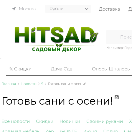
Москва
Доставка
Д
Например:
Подс
-% Скидки
Дача Сад
Опоры Шпалеры
Главная
Новости
9
Готовь сани с осени!
Готовь сани с осени!
Все новости
Скидки
Новинки
Своими руками
Х
Кованая мебель
Zen
iFONTE
Кухня
Полив
Са