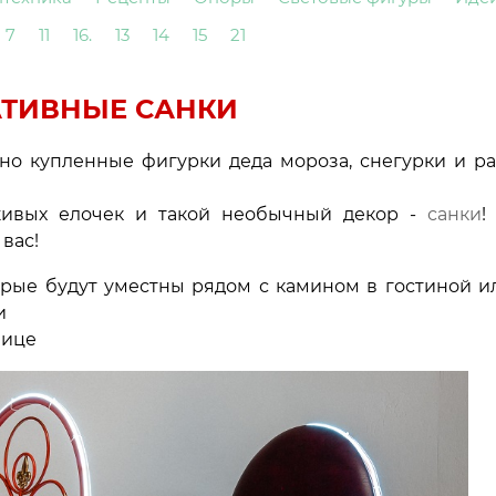
7
11
16.
13
14
15
21
АТИВНЫЕ САНКИ
вно купленные фигурки деда мороза, снегурки и р
 живых елочек и такой необычный декор -
санки
!
вас!
торые будут уместны рядом с камином в гостиной 
и
лице