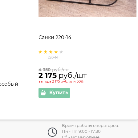
Санки 220-14
220-14
4 350
 руб./шт
2 175
 руб./шт
выгода
2 175 руб.
или
50%
 особый
Купить
Время работы операторов:
Пн - Пт: 9:00 - 17:30
Сб - Вс: Выходные