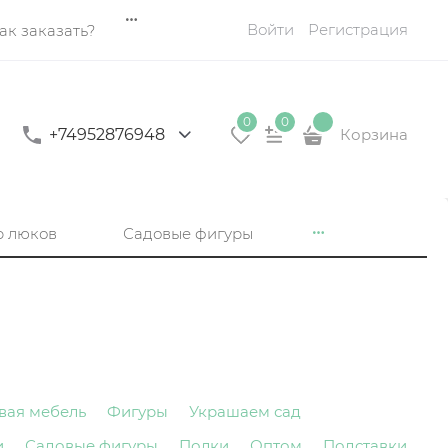
Войти
Регистрация
ак заказать?
0
0
+74952876948
Корзина
р люков
Садовые фигуры
вая мебель
Фигуры
Украшаем сад
и
Садовые фигуры
Полки
Оптом
Подставки