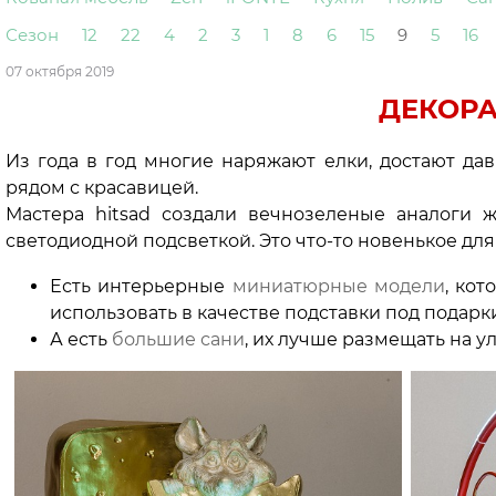
Сезон
12
22
4
2
3
1
8
6
15
9
5
16
07 октября 2019
ДЕКОР
Из года в год многие наряжают елки, достают да
рядом с красавицей.
Мастера hitsad создали вечнозеленые аналоги
светодиодной подсветкой. Это что-то новенькое для 
Есть интерьерные
миниатюрные модели
, ко
использовать в качестве подставки под подарк
А есть
большие сани
, их лучше размещать на у