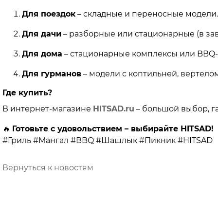
Для поездок
– складные и переносные модели.
Для дачи
– разборные или стационарные (в зав
Для дома
– стационарные комплексы или BBQ-
Для гурманов
– модели с коптильней, вертелом
Где купить?
В интернет-магазине
HITSAD.ru
– большой выбор, га
🔥
Готовьте с удовольствием – выбирайте HITSAD!
#Гриль #Мангал #BBQ #Шашлык #Пикник #HITSAD
Вернуться к новостям
Категории
Магазин
Готовим на даче
Хиты пр