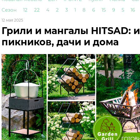
Сезон
12
22
4
2
3
1
8
6
15
9
5
16
12 мая 2025
Грили и мангалы HITSAD: 
пикников, дачи и дома