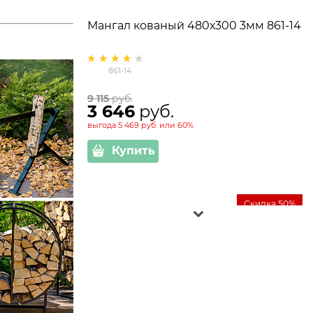
Мангал кованый 480х300 3мм 861-14
861-14
9 115
 руб.
3 646
 руб.
выгода
5 469 руб.
или
60%
Купить
Скидка 50%