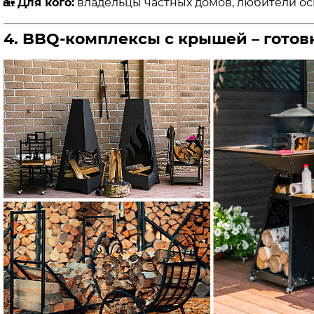
🏡
Для кого:
владельцы частных домов, любители о
4. BBQ-комплексы с крышей – готов