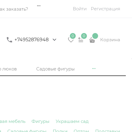
Войти
Регистрация
ак заказать?
0
0
+74952876948
Корзина
р люков
Садовые фигуры
вая мебель
Фигуры
Украшаем сад
и
Садовые фигуры
Полки
Оптом
Подставки