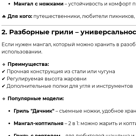
Мангал с ножками
– устойчивость и комфорт п
🔥
Для кого:
путешественники, любители пикников, 
2. Разборные грили – универсально
Если нужен мангал, который можно хранить в разоб
использовании.
🔹
Преимущества:
✔ Прочная конструкция из стали или чугуна
✔ Регулируемая высота жаровни
✔ Дополнительные полки для угля и инструментов
🔹
Популярные модели:
Гриль "Дачник"
– съемные ножки, удобное хра
Мангал-коптильня
– 2 в 1: можно жарить и копт
Гриль с вертелом
– для любителей шашлыка и 