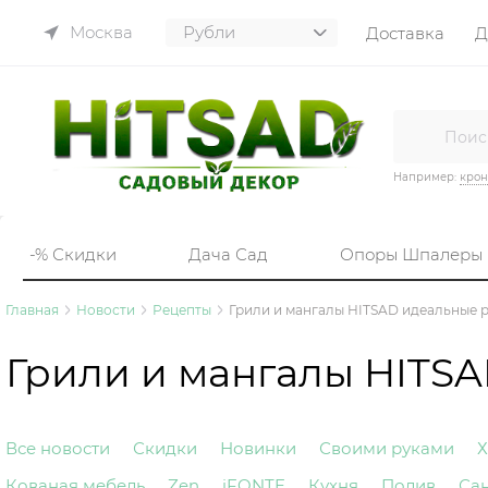
Москва
Доставка
Д
Например:
кро
-% Скидки
Дача Сад
Опоры Шпалеры
Главная
Новости
Рецепты
Грили и мангалы HITSAD идеальные 
Грили и мангалы HITS
Все новости
Скидки
Новинки
Своими руками
Х
Кованая мебель
Zen
iFONTE
Кухня
Полив
Са