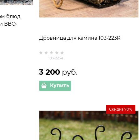
ом блюд,
и BBQ-
Дровница для камина 103-223R
103-223R
3 200
 руб.
Купить
Скидка 70%