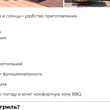
я и солнца + удобство приготовления.
в
ния
 коптильней
 + функциональность
ыха
ую погоду и хочет комфортную зону BBQ.
 гриль?