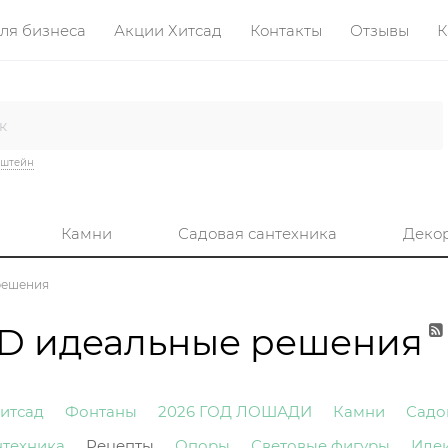
ля бизнеса
Акции Хитсад
Контакты
Отзывы
К
нштейн
Камни
Садовая сантехника
Деко
решения
AD идеальные решения
итсад
Фонтаны
2026 ГОД ЛОШАДИ
Камни
Садо
нтехника
Рецепты
Опоры
Световые фигуры
Иде