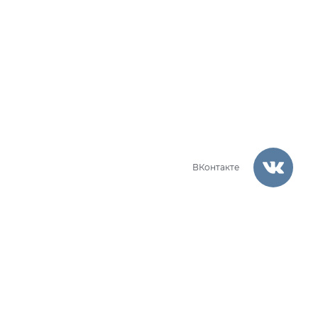
ВКонтакте
Время работы операторов:
Пн - Пт: 9:00 - 17:30
Мангал кованый 3 ММ с дровницей
Сб - Вс: Выходные