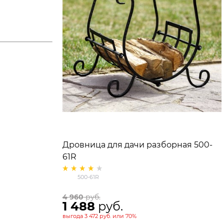
Дровница для дачи разборная 500-
61R
500-61R
4 960
 руб.
1 488
 руб.
выгода
3 472 руб.
или
70%