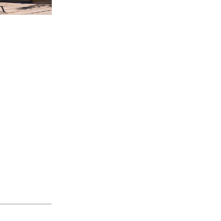
Мангал барбекю
860-89
10 330
 руб.
5 165
 руб.
выгода
5 165 руб.
или
50%
Купить