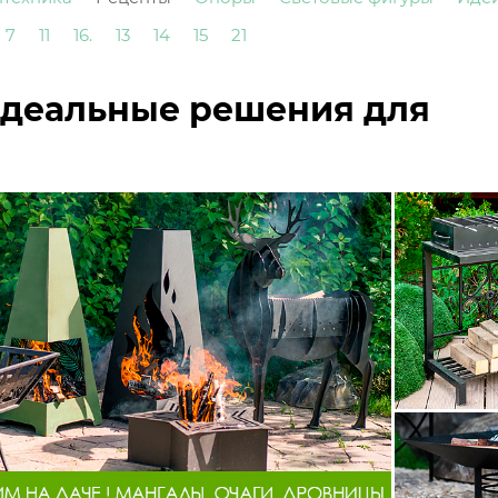
7
11
16.
13
14
15
21
идеальные решения для