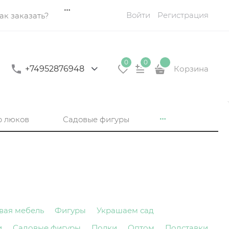
Войти
Регистрация
ак заказать?
0
0
+74952876948
Корзина
р люков
Садовые фигуры
вая мебель
Фигуры
Украшаем сад
и
Садовые фигуры
Полки
Оптом
Подставки