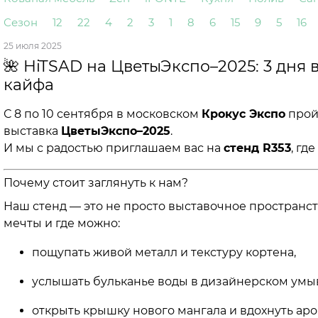
Сезон
12
22
4
2
3
1
8
6
15
9
5
16
25 июля 2025
🌺 HiTSAD на ЦветыЭкспо–2025: 3 дня 
кайфа
С 8 по 10 сентября в московском
Крокус Экспо
прой
выставка
ЦветыЭкспо–2025
.
И мы с радостью приглашаем вас на
стенд R353
, гд
Почему стоит заглянуть к нам?
Наш стенд — это не просто выставочное пространство
мечты и где можно:
пощупать живой металл и текстуру кортена,
услышать бульканье воды в дизайнерском умы
открыть крышку нового мангала и вдохнуть ар