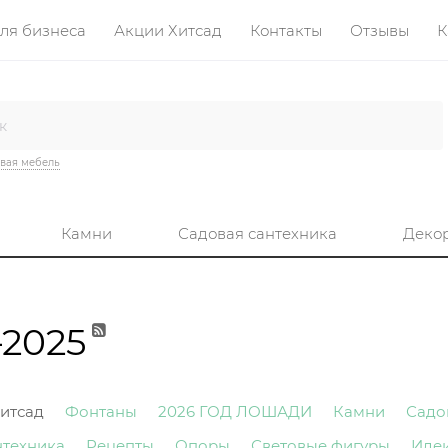
ля бизнеса
Акции Хитсад
Контакты
Отзывы
К
вая мебель
Камни
Садовая сантехника
Деко
–2025
итсад
Фонтаны
2026 ГОД ЛОШАДИ
Камни
Садо
нтехника
Рецепты
Опоры
Световые фигуры
Иде