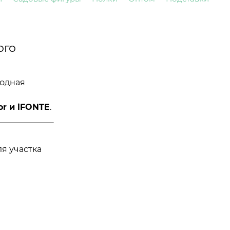
ого
родная
or и iFONTE
.
ля участка