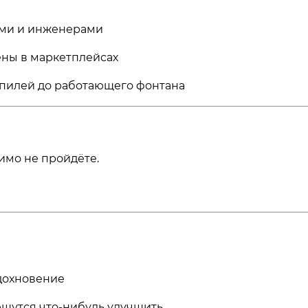
ами и инженерами
ены в маркетплейсах
пилей до работающего фонтана
имо не пройдёте.
дохновение
чешутся что-нибудь улучшить