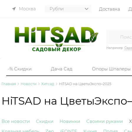
Москва
Доставка
Д
Например:
Садо
-% Скидки
Дача Сад
Опоры Шпалеры
Главная
Новости
Хитсад
HiTSAD на ЦветыЭкспо–2025
HiTSAD на ЦветыЭкспо
Все новости
Скидки
Новинки
Своими руками
Х
Кованая мебель
Zen
iFONTE
Кухня
Полив
Са