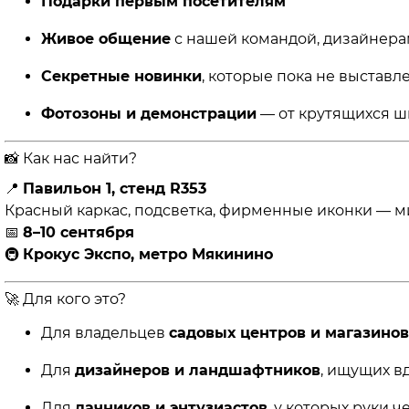
Подарки первым посетителям
Живое общение
с нашей командой, дизайнер
Секретные новинки
, которые пока не выставл
Фотозоны и демонстрации
— от крутящихся ш
📸 Как нас найти?
📍
Павильон 1, стенд R353
Красный каркас, подсветка, фирменные иконки — м
📅
8–10 сентября
🚇
Крокус Экспо, метро Мякинино
🚀 Для кого это?
Для владельцев
садовых центров и магазинов
Для
дизайнеров и ландшафтников
, ищущих в
Для
дачников и энтузиастов
, у которых руки 