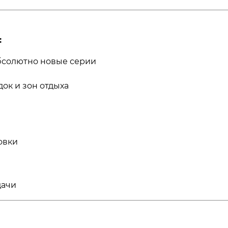
:
бсолютно новые серии
док и зон отдыха
овки
дачи