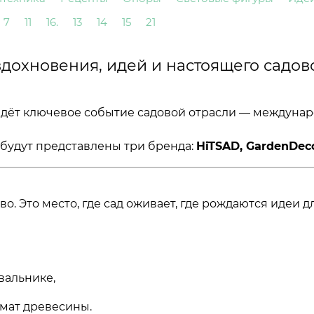
7
11
16.
13
14
15
21
вдохновения, идей и настоящего садов
дёт ключевое событие садовой отрасли — междуна
е будут представлены три бренда:
HiTSAD, GardenDec
. Это место, где сад оживает, где рождаются идеи д
вальнике,
омат древесины.